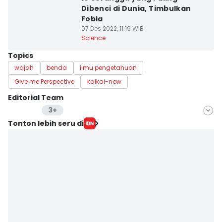
Dibenci di Dunia, Timbulkan
Fobia
07 Des 2022, 11:19 WIB
Science
Topics
wajah
benda
ilmu pengetahuan
Give me Perspective
kaikai-now
Editorial Team
3+
Editor
Tonton lebih seru di
Mayang Ulfah Narimanda
Editor
Achmad Fatkhur Rozi
Editor
Eka Amira Yasien