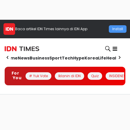
Baca artikel
IDN Times
lainnya di IDN App
Install
Home
News
Business
Sport
Tech
Hype
Korea
Life
Health
Aut
For
# Yuk Vote
Iklanin di IDN
Quiz
INSIDENESIA
You