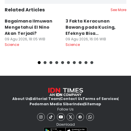
Related Articles
See More
Bagaimana Ilmuwan
3 Fakta Keracunan
5
Mengetahui El Nino
Bawang pada Kucing,
D
Akan Terjadi?
Efeknya Bisa
C
09 Agu 2026, 18:05 WIB
Mematikan!
09 Agu 2026, 16:06 WIB
09
Science
Science
Sc
About Us
Editorial Team
Contact Us
Terms of Services
Pedoman Media Siber
Index
Sitemap
Follow Us
Download