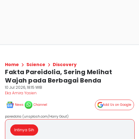
Home
Science
Discovery
Fakta Pareidolia, Sering Melihat
Wajah pada Berbagai Benda
10 Jul 2026, 18:15 WIB
Eka Amira Yasien
News
Channel
Add Us on Google
pareidolia (unsplash.com/Harry Gout)
Intinya Sih