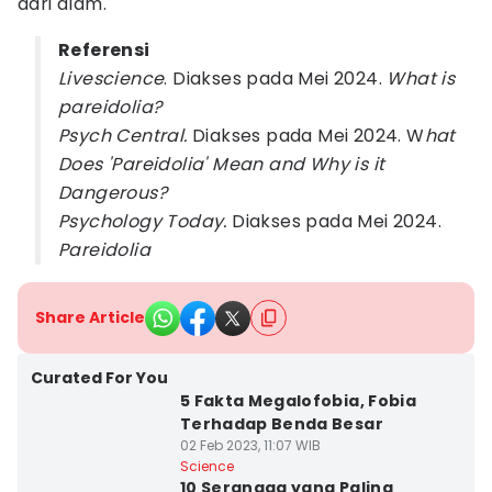
dari alam.
Referensi
Livescience
. Diakses pada Mei 2024.
What is
pareidolia?
Psych Central.
Diakses pada Mei 2024. W
hat
Does 'Pareidolia' Mean and Why is it
Dangerous?
Psychology Today.
Diakses pada Mei 2024.
Pareidolia
Share Article
Curated For You
5 Fakta Megalofobia, Fobia
Terhadap Benda Besar
02 Feb 2023, 11:07 WIB
Science
10 Serangga yang Paling