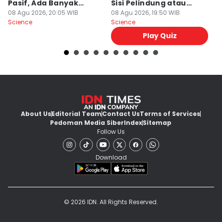
Pasif, Ada Banyak
Sisi Pelindung atau
T
Faktor!
08 Agu 2026, 20:05 WIB
Penghancur?
08 Agu 2026, 19:50 WIB
N
08
Science
Science
Sc
Play Quiz
About Us
Editorial Team
Contact Us
Terms of Services
Pedoman Media Siber
Index
Sitemap
Follow Us
Download
© 2026 IDN. All Rights Reserved.