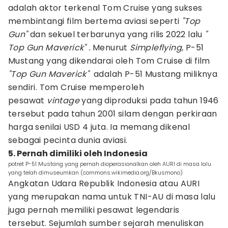
adalah aktor terkenal Tom Cruise yang sukses
membintangi film bertema aviasi seperti
"Top
Gun"
dan sekuel terbarunya yang rilis 2022 lalu
"
Top Gun Maverick" .
Menurut
Simpleflying
, P-51
Mustang yang dikendarai oleh Tom Cruise di film
"Top Gun Maverick"
adalah P-51 Mustang miliknya
sendiri. Tom Cruise memperoleh
pesawat
vintage
yang diproduksi pada tahun 1946
tersebut pada tahun 2001 silam dengan perkiraan
harga senilai USD 4 juta. Ia memang dikenal
sebagai pecinta dunia aviasi.
5. Pernah dimiliki oleh Indonesia
potret P-51 Mustang yang pernah dioperasionalkan oleh AURI di masa lalu
yang telah dimuseumkan (commons.wikimedia.org/Bkusmono)
Angkatan Udara Republik Indonesia atau AURI
yang merupakan nama untuk TNI-AU di masa lalu
juga pernah memiliki pesawat legendaris
tersebut. Sejumlah sumber sejarah menuliskan