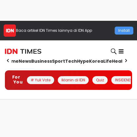
Baca artikel
IDN Times
lainnya di IDN App
Install
Home
News
Business
Sport
Tech
Hype
Korea
Life
Health
Aut
For
# Yuk Vote
Iklanin di IDN
Quiz
INSIDENESIA
You