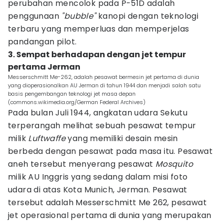
perubahan mencolok pada P-51D adalah
penggunaan
"bubble"
kanopi dengan teknologi
terbaru yang memperluas dan memperjelas
pandangan pilot.
3. Sempat berhadapan dengan jet tempur
pertama Jerman
Messerschmitt Me-262, adalah pesawat bermesin jet pertama di dunia
yang dioperasionalkan AU Jerman di tahun 1944 dan menjadi salah satu
basis pengembangan teknologi jet masa depan
(commons.wikimedia.org/German Federal Archives)
Pada bulan Juli 1944, angkatan udara Sekutu
terperangah melihat sebuah pesawat tempur
milik
Luftwaffe
yang memiliki desain mesin
berbeda dengan pesawat pada masa itu. Pesawat
aneh tersebut menyerang pesawat
Mosquito
milik AU Inggris yang sedang dalam misi foto
udara di atas Kota Munich, Jerman. Pesawat
tersebut adalah Messerschmitt Me 262, pesawat
jet operasional pertama di dunia yang merupakan