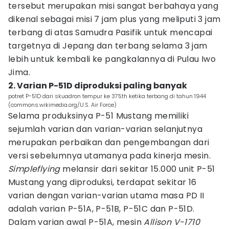
tersebut merupakan misi sangat berbahaya yang
dikenal sebagai misi 7 jam plus yang meliputi 3 jam
terbang di atas Samudra Pasifik untuk mencapai
targetnya di Jepang dan terbang selama 3 jam
lebih untuk kembali ke pangkalannya di Pulau Iwo
Jima.
2. Varian P-51D diproduksi paling banyak
potret P-51D dari skuadron tempur ke 375th ketika terbang di tahun 1944
(commons.wikimedia.org/U.S. Air Force)
Selama produksinya P-51 Mustang memiliki
sejumlah varian dan varian-varian selanjutnya
merupakan perbaikan dan pengembangan dari
versi sebelumnya utamanya pada kinerja mesin.
Simpleflying
melansir dari sekitar 15.000 unit P-51
Mustang yang diproduksi, terdapat sekitar 16
varian dengan varian-varian utama masa PD II
adalah varian P-51A, P-51B, P-51C dan P-51D.
Dalam varian awal P-51A, mesin
Allison V-1710