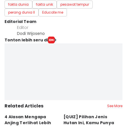
fakta dunia
fakta unik
pesawat tempur
perang dunia II
Educate me
Editorial Team
Editor
Dodi Wijoseno
Tonton lebih seru di
Related Articles
See More
4 Alasan Mengapa
[QUIZ] Pilihan Jenis
7 
Anjing Terlihat Lebih
Hutan Ini, Kamu Punya
p