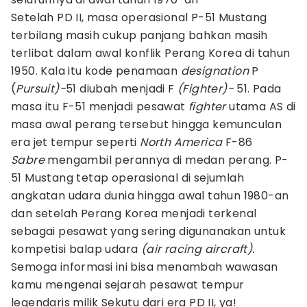
Setelah PD II, masa operasional P-51 Mustang
terbilang masih cukup panjang bahkan masih
terlibat dalam awal konflik Perang Korea di tahun
1950. Kala itu kode penamaan
designation
P
(
Pursuit)-
51 diubah menjadi F
(Fighter)-
51. Pada
masa itu F-51 menjadi pesawat
fighter
utama AS di
masa awal perang tersebut hingga kemunculan
era jet tempur seperti
North America
F-86
Sabre
mengambil perannya di medan perang. P-
51 Mustang tetap operasional di sejumlah
angkatan udara dunia hingga awal tahun 1980-an
dan setelah Perang Korea menjadi terkenal
sebagai pesawat yang sering digunanakan untuk
kompetisi balap udara
(air racing aircraft).
Semoga informasi ini bisa menambah wawasan
kamu mengenai sejarah pesawat tempur
legendaris milik Sekutu dari era PD II, ya!