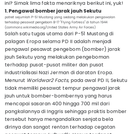
ini? Simak lima fakta menariknya berikut ini, yuk!
1. Pengawal bomber jarak jauh Sekutu
potret sejumlah P-51 Mustang yang sedang melakukan pengawalan
terhadap pesawat pengebom B-17 "Flying Fortress" di tahun 1944
(commons.wikimedia.org/United States Army Air Forces)
Salah satu tugas utama dari P-51 Mustang di
palagan Eropa selama PD II adalah menjadi
pengawal pesawat pengebom (bomber) jarak
jauh Sekutu yang melakukan pengeboman
terhadap pusat-pusat militer dan pusat
industrialisasi Nazi Jerman di daratan Eropa.
Menurut
Worldwar2 Facts,
pada awal PD II, Sekutu
tidak memiliki pesawat tempur pengawal jarak
jauh untuk bomber-bombernya yang harus
mencapai sasaran 400 hingga 700 mil dari
pangkalannya di Inggris sehingga praktis bomber
tersebut hanya mengandalkan senjata bela
dirinya dan sangat rentan terhadap cegatan