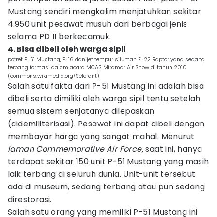
Mustang sendiri mengkalim menjatuhkan sekitar
4.950 unit pesawat musuh dari berbagai jenis
selama PD II berkecamuk.
4. Bisa dibeli oleh warga sipil
potret P-51 Mustang, F-16 dan jet tempur siluman F-22 Raptor yang sedang
terbang formasi dalam acara MCAS Miramar Air Show di tahun 2010
(commons.wikimedia.org/Selefant)
Salah satu fakta dari P-51 Mustang ini adalah bisa
dibeli serta dimiliki oleh warga sipil tentu setelah
semua sistem senjatanya dilepaskan
(didemiliterisasi). Pesawat ini dapat dibeli dengan
membayar harga yang sangat mahal. Menurut
laman Commemorative Air Force,
saat ini, hanya
terdapat sekitar 150 unit P-51 Mustang yang masih
laik terbang di seluruh dunia. Unit-unit tersebut
ada di museum, sedang terbang atau pun sedang
direstorasi.
Salah satu orang yang memiliki P-51 Mustang ini