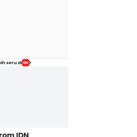
ih seru di
from IDN