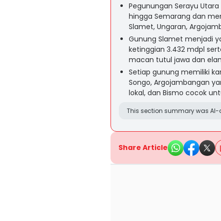
Pegunungan Serayu Utara
hingga Semarang dan mena
Slamet, Ungaran, Argojamb
Gunung Slamet menjadi ya
ketinggian 3.432 mdpl ser
macan tutul jawa dan elan
Setiap gunung memiliki ka
Songo, Argojambangan yan
lokal, dan Bismo cocok un
This section summary was AI-a
Share Article