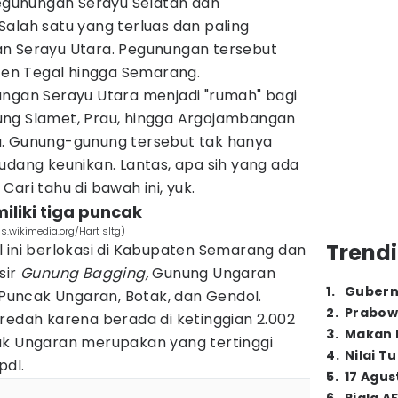
Pegunungan Serayu Selatan dan
alah satu yang terluas dan paling
n Serayu Utara. Pegunungan tersebut
en Tegal hingga Semarang.
ungan Serayu Utara menjadi "rumah" bagi
ung Slamet, Prau, hingga Argojambangan
a. Gunung-gunung tersebut tak hanya
udang keunikan. Lantas, apa sih yang ada
ari tahu di bawah ini, yuk.
liki tiga puncak
wikimedia.org/Hart sltg)
Trendi
 ini berlokasi di Kabupaten Semarang dan
sir
Gunung Bagging,
Gunung Ungaran
1
.
Gubern
u Puncak Ungaran, Botak, dan Gendol.
2
.
Prabow
redah karena berada di ketinggian 2.002
3
.
Makan B
ak Ungaran merupakan yang tertinggi
4
.
Nilai T
pdl.
5
.
17 Agus