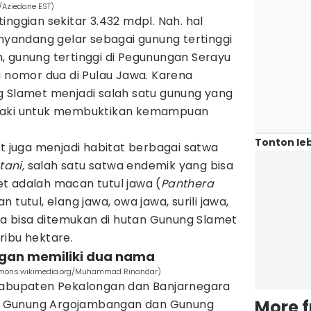
Aziedane EST)
inggian sekitar 3.432 mdpl. Nah. hal
andang gelar sebagai gunung tertinggi
, gunung tertinggi di Pegunungan Serayu
i nomor dua di Pulau Jawa. Karena
g Slamet menjadi salah satu gunung yang
ndaki untuk membuktikan kemampuan
Tonton leb
et juga menjadi habitat berbagai satwa
tani,
salah satu satwa endemik yang bisa
t adalah macan tutul jawa (
Panthera
n tutul, elang jawa, owa jawa, surili jawa,
uga bisa ditemukan di hutan Gunung Slamet
ribu hektare.
gan memiliki dua nama
ommons.wikimedia.org/Muhammad Rinandar)
 Kabupaten Pekalongan dan Banjarnegara
More 
itu Gunung Argojambangan dan Gunung