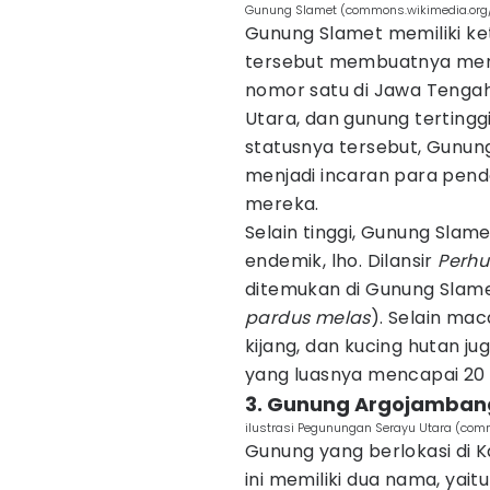
Gunung Slamet (commons.wikimedia.org/
Gunung Slamet memiliki ket
tersebut membuatnya meny
nomor satu di Jawa Tengah
Utara, dan gunung tertingg
statusnya tersebut, Gunun
menjadi incaran para pe
mereka.
Selain tinggi, Gunung Slam
endemik, lho. Dilansir
Perhu
ditemukan di Gunung Slame
pardus melas
). Selain maca
kijang, dan kucing hutan j
yang luasnya mencapai 20 
3. Gunung Argojamban
ilustrasi Pegunungan Serayu Utara (c
Gunung yang berlokasi di
ini memiliki dua nama, ya