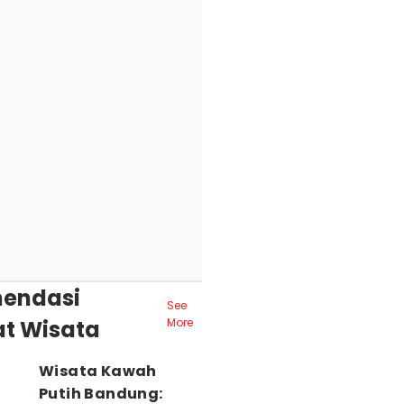
endasi
See
t Wisata
More
Wisata Kawah
Putih Bandung: