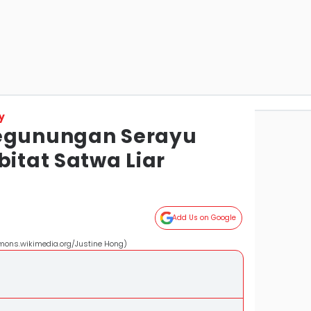
y
Pegunungan Serayu
bitat Satwa Liar
Add Us on Google
mons.wikimedia.org/Justine Hong)