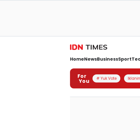
Home
News
Business
Sport
Te
For
# Yuk Vote
Iklanin
You