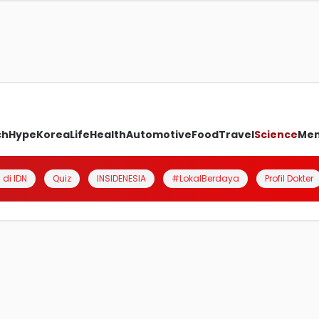
ch
Hype
Korea
Life
Health
Automotive
Food
Travel
Science
Me
 di IDN
Quiz
INSIDENESIA
#LokalBerdaya
Profil Dokter