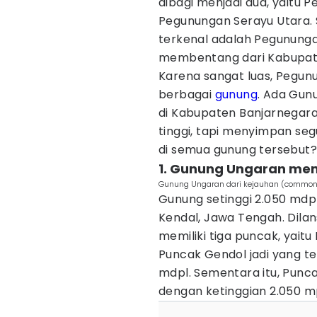
dibagi menjadi dua, yaitu 
Pegunungan Serayu Utara. S
terkenal adalah Pegununga
membentang dari Kabupat
Karena sangat luas, Pegun
berbagai
gunung
. Ada Gun
di Kabupaten Banjarnegar
tinggi, tapi menyimpan seg
di semua gunung tersebut? C
1. Gunung Ungaran memi
Gunung Ungaran dari kejauhan (commons.
Gunung setinggi 2.050 mdpl
Kendal, Jawa Tengah. Dilan
memiliki tiga puncak, yait
Puncak Gendol jadi yang te
mdpl. Sementara itu, Punc
dengan ketinggian 2.050 m