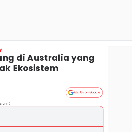
y
ang di Australia yang
k Ekosistem
Add Us on Google
sianir)