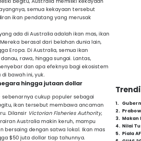
eski begitu, Australia memiliki kekayaan
. Sayangnya, semua kekayaan tersebut
diran ikan pendatang yang merusak
ng ada di Australia adalah ikan mas, ikan
Mereka berasal dari belahan dunia lain,
gga Eropa. Di Australia, semua ikan
danau, rawa, hingga sungai. Lantas,
nyebar dan apa efeknya bagi ekosistem
di bawah ini, yuk.
negara hingga jutaan dollar
Trendi
) sebenarnya cukup populer sebagai
1
.
Gubern
begitu, ikan tersebut membawa ancaman
2
.
Prabow
u. Dilansir
Victorian Fisheries Authority,
3
.
Makan B
airan Australia makin keruh, mampu
4
.
Nilai T
 bersaing dengan satwa lokal. Ikan mas
5
.
Piala A
ga $50 juta dollar tiap tahunnya.