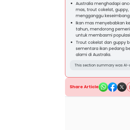
Australia menghadapi anca
mas, trout cokelat, guppy
mengganggu keseimbangan 
Ikan mas menyebabkan ker
tahun, mendorong pemerin
untuk membasmi populasi
Trout cokelat dan guppy 
sementara ikan pedang ber
alami di Australia.
This section summary was AI-a
Share Article