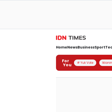
Home
News
Business
Sport
Te
For
# Yuk Vote
Iklanin
You