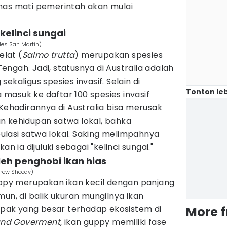
mas mati pemerintah akan mulai
 kelinci sungai
les San Martin)
elat (
Salmo trutta
) merupakan spesies
 Tengah. Jadi, statusnya di Australia adalah
ekaligus spesies invasif. Selain di
Tonton leb
a masuk ke daftar 100 spesies invasif
 Kehadirannya di Australia bisa merusak
n kehidupan satwa lokal, bahka
lasi satwa lokal. Saking melimpahnya
an ia dijuluki sebagai "kelinci sungai."
leh penghobi ikan hias
rew Sheedy)
ppy merupakan ikan kecil dengan panjang
mun, di balik ukuran mungilnya ikan
ak yang besar terhadap ekosistem di
More 
nd Goverment,
ikan guppy memiliki fase