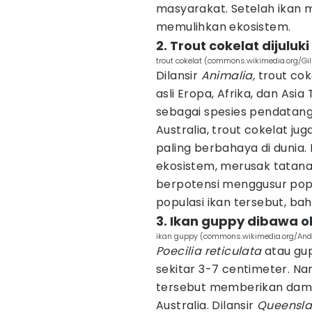
masyarakat. Setelah ikan 
memulihkan ekosistem.
2. Trout cokelat dijuluki
trout cokelat (commons.wikimedia.org/Gil
Dilansir
Animalia,
trout cok
asli Eropa, Afrika, dan Asia
sebagai spesies pendatang s
Australia, trout cokelat jug
paling berbahaya di dunia.
ekosistem, merusak tatana
berpotensi menggusur popu
populasi ikan tersebut, bahk
3. Ikan guppy dibawa o
ikan guppy (commons.wikimedia.org/And
Poecilia reticulata
atau gu
sekitar 3-7 centimeter. Na
tersebut memberikan damp
Australia. Dilansir
Queensla