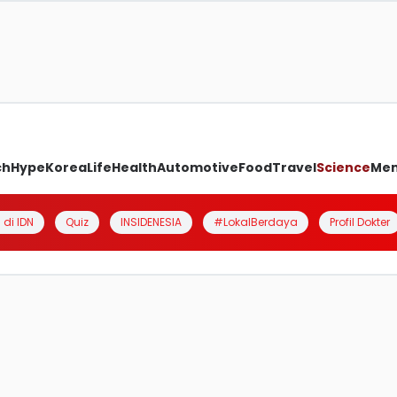
ch
Hype
Korea
Life
Health
Automotive
Food
Travel
Science
Me
 di IDN
Quiz
INSIDENESIA
#LokalBerdaya
Profil Dokter