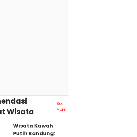
endasi
See
t Wisata
More
Wisata Kawah
Putih Bandung: