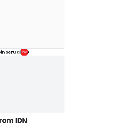
ih seru di
from IDN