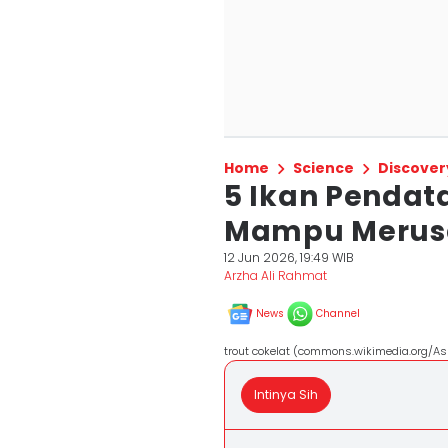
Home
Science
Discover
5 Ikan Pendat
Mampu Merusa
12 Jun 2026, 19:49 WIB
Arzha Ali Rahmat
News
Channel
trout cokelat (commons.wikimedia.org/As
Intinya Sih