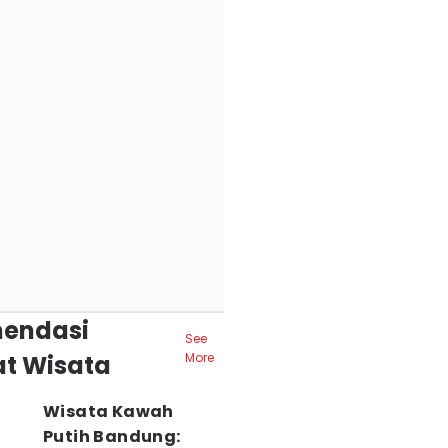
endasi
See
t Wisata
More
Wisata Kawah
Putih Bandung: