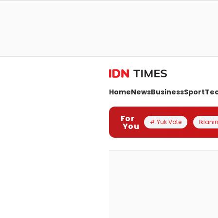
Home
News
Business
Sport
Te
For
# Yuk Vote
Iklanin
You