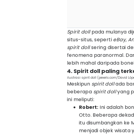
Spirit doll
pada mulanya diju
situs-situs, seperti
eBay, Am
spirit doll
sering disertai d
fenomena paranormal. Dari
lebih mahal daripada bon
4. Spirit doll paling ter
ilustrasi spirit doll (pexels.com/David Lóp
Meskipun
spirit doll
ada ban
beberapa
spirit doll
yang pa
ini meliputi:
Robert:
Ini adalah bon
Otto. Beberapa dekade
itu disumbangkan ke 
menjadi objek wisata y