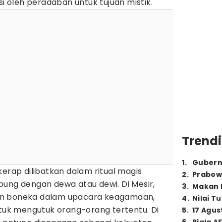
si oleh peradaban untuk tujuan mistik.
Trendi
1
.
Gubern
kerap dilibatkan dalam ritual magis
2
.
Prabow
bung dengan dewa atau dewi. Di Mesir,
3
.
Makan B
an boneka dalam upacara keagamaan,
4
.
Nilai T
ntuk mengutuk orang-orang tertentu. Di
5
.
17 Agus