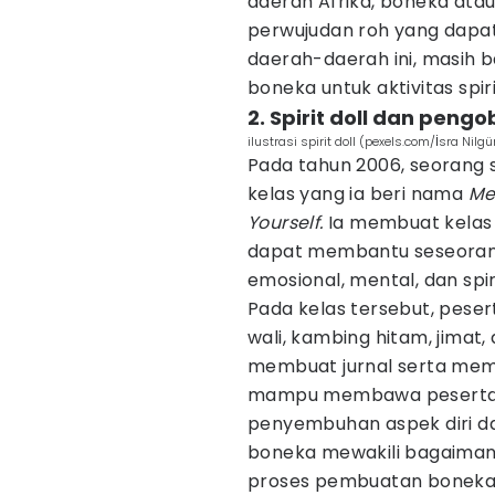
daerah Afrika, boneka ata
perwujudan roh yang dapa
daerah-daerah ini, masih
boneka untuk aktivitas sp
2. Spirit doll dan peng
ilustrasi spirit doll (pexels.com/İsra Nilg
Pada tahun 2006, seoran
kelas yang ia beri nama
Me
Yourself.
Ia membuat kelas
dapat membantu seseorang 
emosional, mental, dan spir
Pada kelas tersebut, pes
wali, kambing hitam, jimat,
membuat jurnal serta memb
mampu membawa peserta me
penyembuhan aspek diri da
boneka mewakili bagaimana
proses pembuatan boneka, 