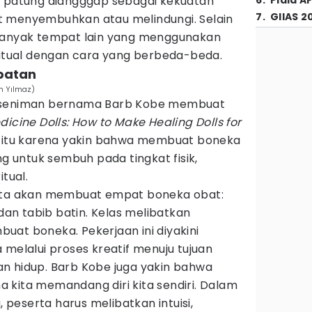
u patung diangggap sebagai kekuatan
6
.
Piala A
7
.
GIIAS 2
t menyembuhkan atau melindungi. Selain
 banyak tempat lain yang menggunakan
iritual dengan cara yang berbeda-beda.
obatan
ün Yılmaz)
g seniman bernama Barb Kobe membuat
dicine Dolls: How to Make Healing Dolls for
 itu karena yakin bahwa membuat boneka
untuk sembuh pada tingkat fisik,
itual.
erta akan membuat empat boneka obat:
 dan tabib batin. Kelas melibatkan
uat boneka. Pekerjaan ini diyakini
lalui proses kreatif menuju tujuan
n hidup. Barb Kobe juga yakin bahwa
 kita memandang diri kita sendiri. Dalam
peserta harus melibatkan intuisi,