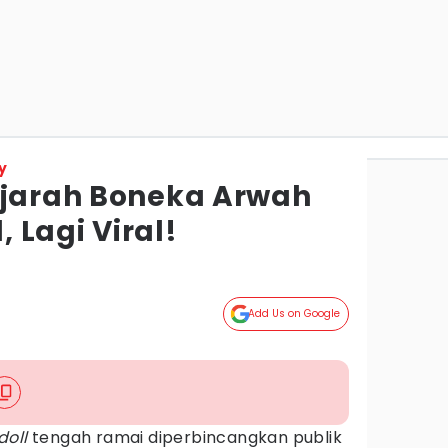
y
ejarah Boneka Arwah
, Lagi Viral!
Add Us on Google
doll
tengah ramai diperbincangkan publik