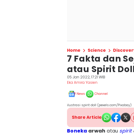
Home
Science
Discover
7 Fakta dan S
atau Spirit Doll
05 Jan 2022, 17:21 WIB
Eka Amira Yasien
News
Channel
ilustrasi spirit doll (pexels.com/Pixabay)
Share Article
Boneka
arwah
atau
spirit