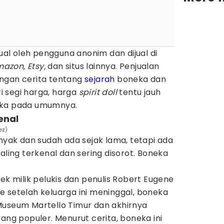
al oleh pengguna anonim dan dijual di
azon, Etsy,
dan situs lainnya. Penjualan
engan cerita tentang
sejarah
boneka dan
 segi harga, harga
spirit doll
tentu jauh
eka pada umumnya.
kenal
ez)
yak dan sudah ada sejak lama, tetapi ada
ling terkenal dan sering disorot. Boneka
ek milik pelukis dan penulis Robert Eugene
 setelah keluarga ini meninggal, boneka
Museum Martello Timur dan akhirnya
ang populer. Menurut cerita, boneka ini