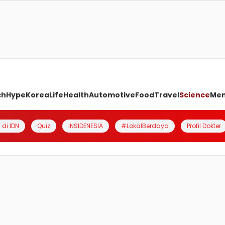
ch
Hype
Korea
Life
Health
Automotive
Food
Travel
Science
Me
 di IDN
Quiz
INSIDENESIA
#LokalBerdaya
Profil Dokter