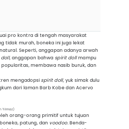
ai pro kontra di tengah masyarakat
g tidak murah, boneka ini juga lekat
anatural. Seperti, anggapan adanya arwah
 doll,
anggapan bahwa
spirit doll
mampu
opularitas, membawa nasib buruk, dan
 tren mengadopsi
spirit doll,
yuk simak dulu
ngkum dari laman Barb Kobe dan Acervo
ün Yılmaz)
eh orang-orang primitif untuk tujuan
boneka, patung, dan
voodoo.
Benda-