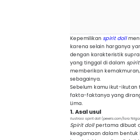
Kepemilikan
spirit doll
menu
karena selain harganya yan
dengan karakteristik supr
yang tinggal di dalam
spirit
memberikan kemakmuran, p
sebagainya.
Sebelum kamu ikut-ikutan
fakta-faktanya yang dira
Lima.
1. Asal usul
ilustrasi spirit doll (pexels.com/İsra Nilg
Spirit doll
pertama dibuat ol
keagamaan dalam bentuk 