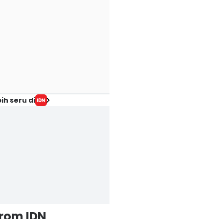
ih seru di
from IDN