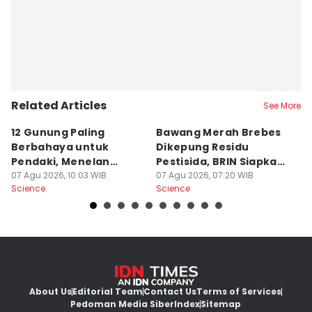
Related Articles
See More
12 Gunung Paling
Bawang Merah Brebes
D
Berbahaya untuk
Dikepung Residu
O
Pendaki, Menelan
Pestisida, BRIN Siapkan
M
Korban!
07 Agu 2026, 10:03 WIB
Solusi
07 Agu 2026, 07:20 WIB
07
Science
Science
Sc
About Us
Editorial Team
Contact Us
Terms of Services
Pedoman Media Siber
Index
Sitemap