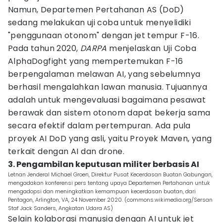
Namun, Departemen Pertahanan AS (DoD)
sedang melakukan uji coba untuk menyelidiki
"penggunaan otonom" dengan jet tempur F-16.
Pada tahun 2020,
DARPA
menjelaskan Uji Coba
AlphaDogfight yang mempertemukan F-16
berpengalaman melawan AI, yang sebelumnya
berhasil mengalahkan lawan manusia. Tujuannya
adalah untuk mengevaluasi bagaimana pesawat
berawak dan sistem otonom dapat bekerja sama
secara efektif dalam pertempuran. Ada pula
proyek AI DoD yang asli, yaitu Proyek Maven, yang
terkait dengan AI dan drone.
3. Pengambilan keputusan militer berbasis AI
Letnan Jenderal Michael Groen, Direktur Pusat Kecerdasan Buatan Gabungan,
mengadakan konferensi pers tentang upaya Departemen Pertahanan untuk
mengadopsi dan meningkatkan kemampuan kecerdasan buatan, dari
Pentagon, Arlington, VA, 24 November 2020. (commons.wikimedia.org/Sersan
Staf Jack Sanders, Angkatan Udara AS)
Selain kolaborasi manusia dengan AI untuk jet