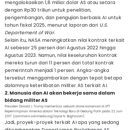
mengalokasikan 1,8 miliar dolar AS atau setara
dengan Rp30 triliun untuk penelitian,
pengembangan, dan pengujian berbasis AI untuk
tahun fiskal 2025, menurut laporan dari
U.S.
Departement of War.
Selain itu, NASA meningkatkan nilai kontrak terkait
AI sebesar 25 persen dari Agustus 2022 hingga
Agustus 2023. Namun, nilai keseluruhan kontrak
mereka turun dari 11 persen dari total kontrak
pemerintah menjadi 1 persen. Angka-angka
tersebut menggambarkan dengan tepat betapa
dalamnya keterlibatan militer AS terkait AI.
2. Manusia dan AI akan bekerja sama dalam
bidang militer AS
Presiden Donald J. Trump memeriksa sebuah drone komersial di KTT
Kepemimpinan Amerika dalam Teknologi Baru di Gedung Putih pada 22 Juni
2017. (commons.wikimedia.org/Joyce N. Boghosian)
Jadi, proyek-proyek terkait AI apa yang sedang
dikembangkan Departemen Pertahanan AS