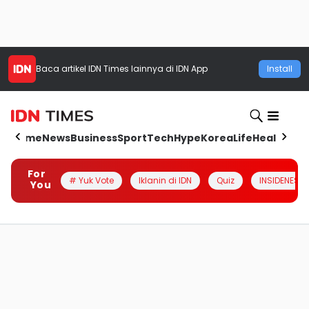
Baca artikel
IDN Times
lainnya di IDN App
Install
Home
News
Business
Sport
Tech
Hype
Korea
Life
Health
Aut
For
# Yuk Vote
Iklanin di IDN
Quiz
INSIDENESIA
You