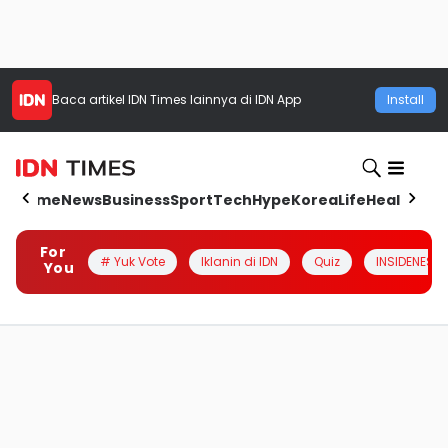
Baca artikel
IDN Times
lainnya di IDN App
Install
Home
News
Business
Sport
Tech
Hype
Korea
Life
Health
Aut
For
# Yuk Vote
Iklanin di IDN
Quiz
INSIDENESIA
You