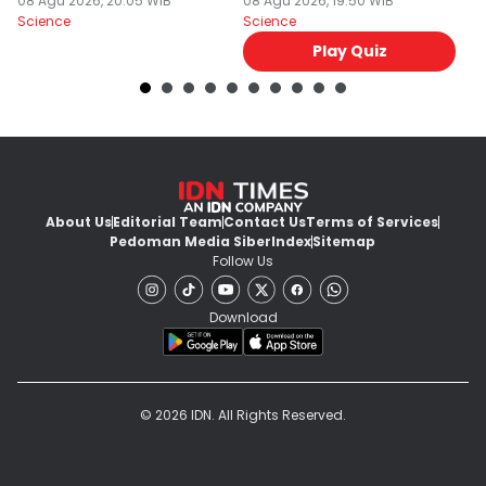
Faktor!
08 Agu 2026, 20:05 WIB
Penghancur?
08 Agu 2026, 19:50 WIB
N
08
Science
Science
Sc
Play Quiz
About Us
Editorial Team
Contact Us
Terms of Services
Pedoman Media Siber
Index
Sitemap
Follow Us
Download
© 2026 IDN. All Rights Reserved.