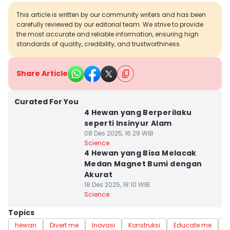
This article is written by our community writers and has been
carefully reviewed by our editorial team. We strive to provide
the most accurate and reliable information, ensuring high
standards of quality, credibility, and trustworthiness.
Share Article
Curated For You
4 Hewan yang Berperilaku
seperti Insinyur Alam
08 Des 2025, 16:29 WIB
Science
4 Hewan yang Bisa Melacak
Medan Magnet Bumi dengan
Akurat
18 Des 2025, 18:10 WIB
Science
Topics
hewan
Divert me
Inovasi
Konstruksi
Educate me
I