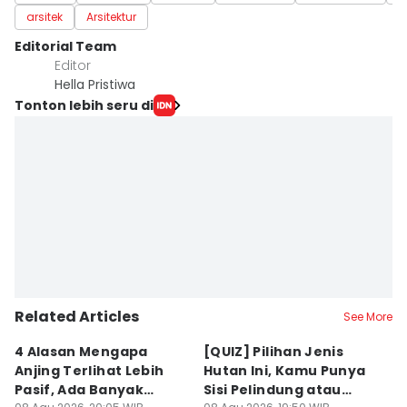
arsitek
Arsitektur
Editorial Team
Editor
Hella Pristiwa
Tonton lebih seru di
Related Articles
See More
4 Alasan Mengapa
[QUIZ] Pilihan Jenis
7 
Anjing Terlihat Lebih
Hutan Ini, Kamu Punya
p
Pasif, Ada Banyak
Sisi Pelindung atau
T