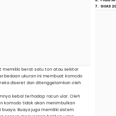
6
.
Piala A
7
.
GIIAS 2
 memiliki berat satu ton atau sekitar
Perbedaan ukuran ini membuat komodo
ereka diseret dan ditenggelamkan oleh
nya kebal terhadap racun ular. Oleh
itan komodo tidak akan menimbulkan
i buaya. Buaya juga memiliki sistem