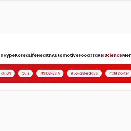
ch
Hype
Korea
Life
Health
Automotive
Food
Travel
Science
Me
 di IDN
Quiz
INSIDENESIA
#LokalBerdaya
Profil Dokter