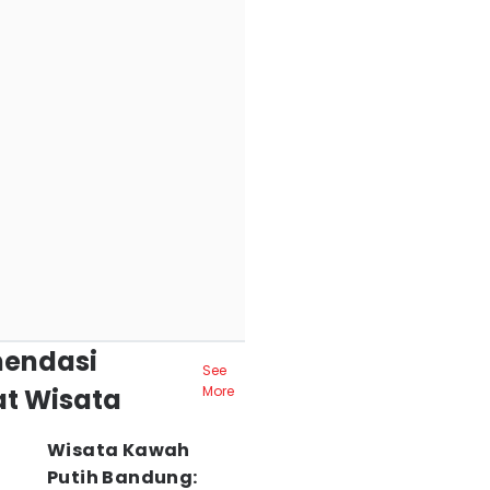
endasi
See
t Wisata
More
Wisata Kawah
Putih Bandung: