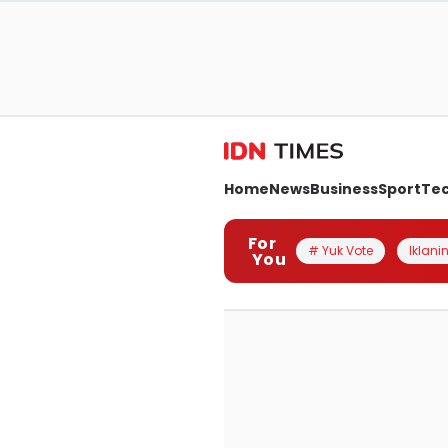
Home
News
Business
Sport
Te
For
# Yuk Vote
Iklanin
You