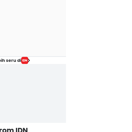
ih seru di
from IDN