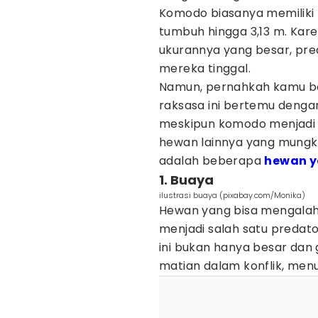
Komodo biasanya memiliki 
tumbuh hingga 3,13 m. Kar
ukurannya yang besar, pre
mereka tinggal.
Namun, pernahkah kamu ber
raksasa ini bertemu denga
meskipun komodo menjadi p
hewan lainnya yang mung
adalah beberapa
hewan y
1. Buaya
ilustrasi buaya (pixabay.com/Monika)
Hewan yang bisa mengala
menjadi salah satu predato
ini bukan hanya besar dan 
matian dalam konflik, men