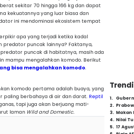
berat sekitar 70 hingga 166 kg dan dapat
ena kekuatannya yang luar biasa dan
dator ini mendominasi ekosistem tempat
pikir apa yang terjadi ketika kadal
n predator puncak lainnya? Faktanya,
redator puncak di habitatnya, masih ada
kin mampu mengalahkan komodo. Berikut
ang bisa mengalahkan komodo
.
Trendi
hkan komodo pertama adalah buaya, yang
r paling berbahaya di air dan darat.
Reptil
1
.
Gubern
ganas, tapi juga akan berjuang mati-
2
.
Prabow
urut laman
Wild and Domestic.
3
.
Makan B
4
.
Nilai T
5
.
17 Agus