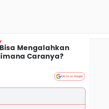
y
 Bisa Mengalahkan
imana Caranya?
Add Us on Google