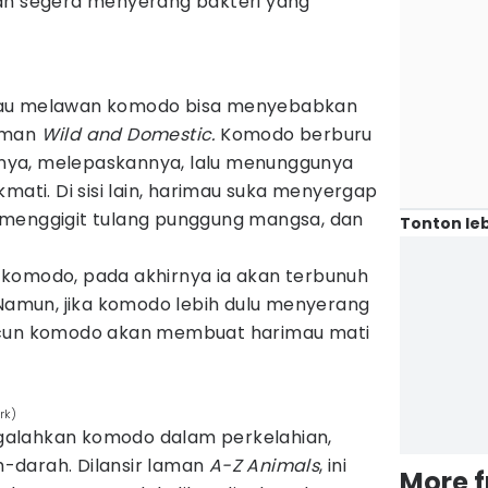
an segera menyerang bakteri yang
mau melawan komodo bisa menyebabkan
laman
Wild and Domestic.
Komodo berburu
ya, melepaskannya, lalu menunggunya
mati. Di sisi lain, harimau suka menyergap
 menggigit tulang punggung mangsa, dan
Tonton leb
komodo, pada akhirnya ia akan terbunuh
 Namun, jika komodo lebih dulu menyerang
acun komodo akan membuat harimau mati
rk)
alahkan komodo dalam perkelahian,
-darah. Dilansir laman
A-Z Animals
, ini
More 