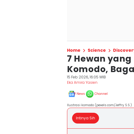
Home
Science
Discover
7 Hewan yang
Komodo, Baga
15 Feb 2026, 16:05 WIB
Eka Amira Yasien
News
Channel
Ilustrasi komodo (pexels.com/Jeffry S.S.)
Intinya Sih