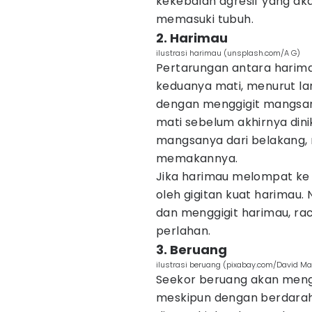
kekebalan agresif yang ak
memasuki tubuh.
2. Harimau
ilustrasi harimau (unsplash.com/A G)
Pertarungan antara hari
keduanya mati, menurut 
dengan menggigit mangsan
mati sebelum akhirnya dinik
mangsanya dari belakang,
memakannya.
Jika harimau melompat ke 
oleh gigitan kuat harimau.
dan menggigit harimau, r
perlahan.
3. Beruang
ilustrasi beruang (pixabay.com/David Ma
Seekor beruang akan meng
meskipun dengan berdarah