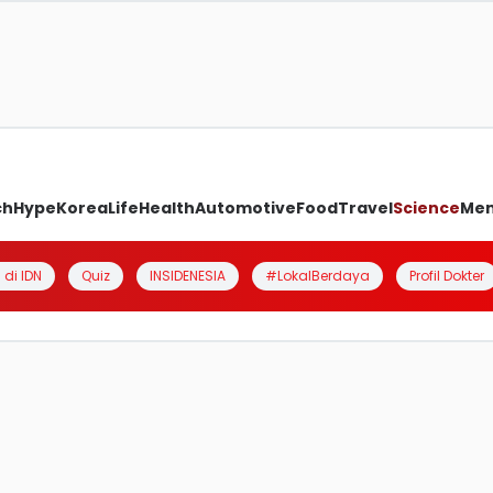
ch
Hype
Korea
Life
Health
Automotive
Food
Travel
Science
Me
 di IDN
Quiz
INSIDENESIA
#LokalBerdaya
Profil Dokter