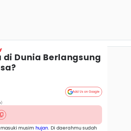
y
 di Dunia Berlangsung
isa?
Add Us on Google
a)
emasuki musim
hujan
. Di daerahmu sudah