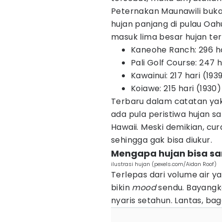
Peternakan Maunawili buk
hujan panjang di pulau Oahu
masuk lima besar hujan ter
Kaneohe Ranch: 296 ha
Pali Golf Course: 247 
Kawainui: 217 hari (193
Koiawe: 215 hari (1930)
Terbaru dalam catatan yakni
ada pula peristiwa hujan sa
Hawaii. Meski demikian, cur
sehingga gak bisa diukur.
Mengapa hujan bisa s
ilustrasi hujan (pexels.com/Aidan Roof)
Terlepas dari volume air ya
bikin
mood
sendu. Bayangk
nyaris setahun. Lantas, bag