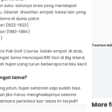
an satu-satunya area yang mendapat
. Dilansir
Weather,
empat lokasi lain yang
lama di dunia yakni:
ri (1922-1923)
hari (1993-1994)
9)
Tonton leb
 Pali Golf Course. Selain empat di atas,
ngat lama mencapai 881 hari di Big Island,
ah hujan yang turun beberapa terlalu kecil
angat lama?
ng jatuh, hujan seharian saja sudah bisa
an jika harus menghadapinya selama
aimana peristiwa luar biasa ini terjadi?
More 