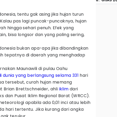
6
.
GIIAS 2
donesia, tentu gak asing jika hujan turun
 Kalau pas lagi puncak-puncaknya, hujan
ah hingga sehari penuh. Efek yang
n, bisa longsor dan yang paling sering,
Indonesia bukan apa-apa jika dibandingkan
ebih tepatnya di daerah yang menghadap
rnakan Maunawili di pulau Oahu
i dunia yang berlangsung selama 331
hari
sa tersebut, curah hujan memang
 Brian Brettschneider, ahli
iklim
dari
ks dan Pusat Iklim Regional Barat (WRCC).
teorologi apabila ada 0,01 inci atau lebih
a hari tertentu. Jika kurang dari angka
 gak terukur.