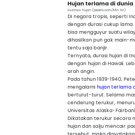
Hujan terlama di dunia
ilustrasi hujan (pexels.com/Min An)
Di negara tropis, seperti In
dengan durasi cukup lama.
bisa mengguyur suatu wilay
dihasilkan pun gak main-mai
tentu saja banjir.
Ternyata, durasi hujan di 
dengan hujan di Hawaii. L
arah angin.
Pada tahun 1939-1940, Pete
mengalami
hujan terlama d
berturut-turut. Selama ma
cenderung terukur, menurut
Universitas Alaska-Fairban
Dikatakan terukur secara me
hujan dan salju mencair pad
tersebut, maka dinyatakan