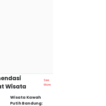
endasi
See
t Wisata
More
Wisata Kawah
Putih Bandung: