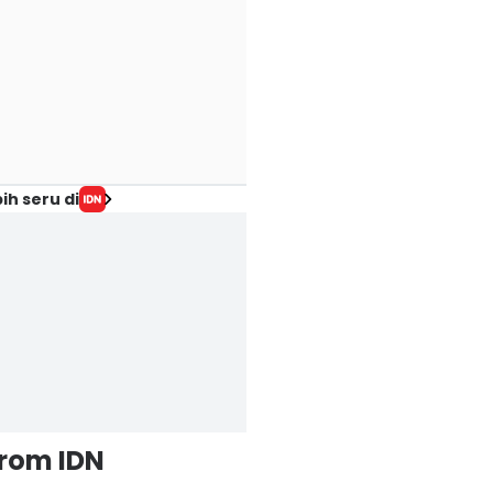
ih seru di
from IDN