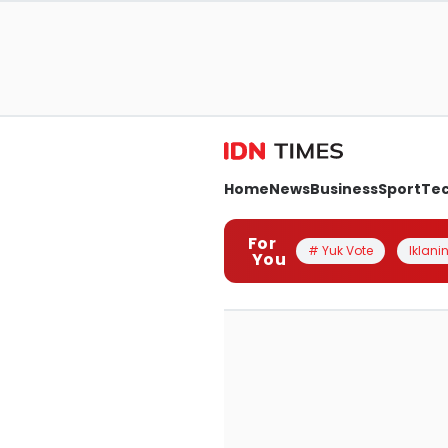
Home
News
Business
Sport
Te
For
# Yuk Vote
Iklanin
You