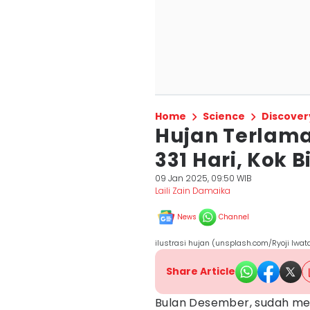
Home
Science
Discover
Hujan Terlama
331 Hari, Kok B
09 Jan 2025, 09:50 WIB
Laili Zain Damaika
News
Channel
ilustrasi hujan (unsplash.com/Ryoji Iwat
Share Article
Bulan Desember, sudah m