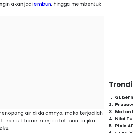
ngin akan jadi
embun
, hingga membentuk
Trendi
1
.
Gubern
2
.
Prabow
3
.
Makan B
menopang air di dalamnya, maka terjadilah
4
.
Nilai T
tersebut turun menjadi tetesan air jika
5
.
Piala A
beku.