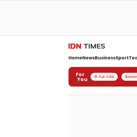
Home
News
Business
Sport
Te
For
# Yuk Vote
Iklanin
You