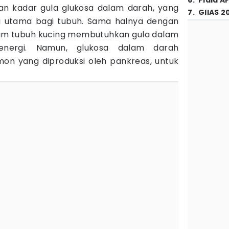
6
.
Piala A
n kadar gula glukosa dalam darah, yang
7
.
GIIAS 2
 utama bagi tubuh. Sama halnya dengan
lam tubuh kucing membutuhkan gula dalam
energi. Namun, glukosa dalam darah
on yang diproduksi oleh pankreas, untuk
.