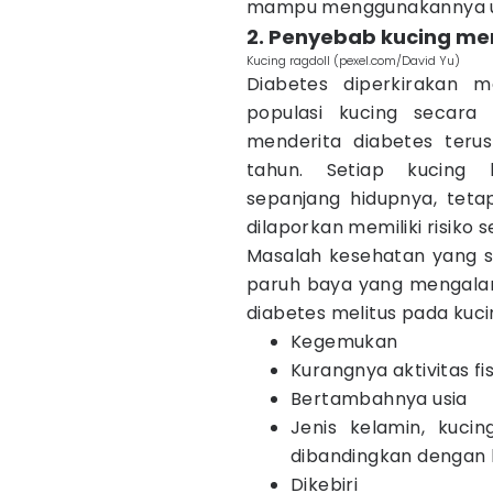
mampu menggunakannya un
2. Penyebab kucing me
Kucing ragdoll (pexel.com/David Yu)
Diabetes diperkirakan m
populasi kucing secara 
menderita diabetes teru
tahun. Setiap kucing 
sepanjang hidupnya, tetap
dilaporkan memiliki risiko 
Masalah kesehatan yang sa
paruh baya yang mengalami
diabetes melitus pada kucin
Kegemukan
Kurangnya aktivitas fis
Bertambahnya usia
Jenis kelamin, kucin
dibandingkan dengan 
Dikebiri