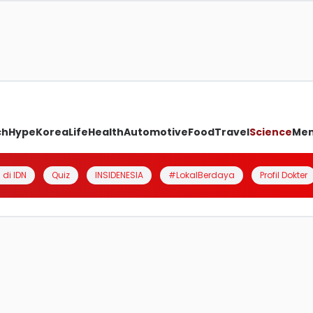
ch
Hype
Korea
Life
Health
Automotive
Food
Travel
Science
Me
 di IDN
Quiz
INSIDENESIA
#LokalBerdaya
Profil Dokter