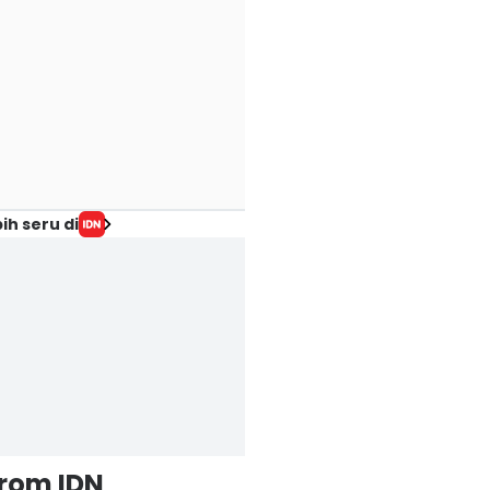
ih seru di
from IDN