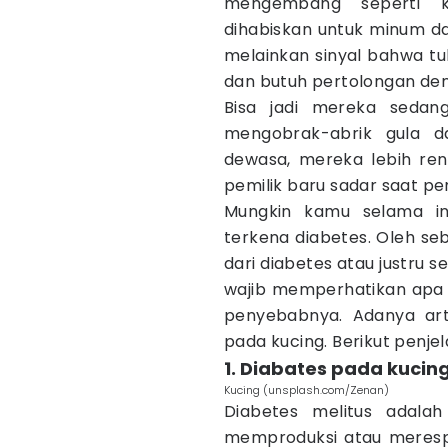
mengembang seperti ke
dihabiskan untuk minum dan
melainkan sinyal bahwa tu
dan butuh pertolongan de
Bisa jadi mereka seda
mengobrak-abrik gula d
dewasa, mereka lebih ren
pemilik baru sadar saat pe
Mungkin kamu selama in
terkena diabetes. Oleh se
dari diabetes atau justru 
wajib memperhatikan apa s
penyebabnya. Adanya art
pada kucing. Berikut penje
1. Diabates pada kucin
Kucing (unsplash.com/Zenan)
Diabetes melitus adala
memproduksi atau merespo