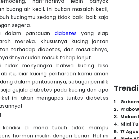
moceng, hari-harinya lebih banyak
 buang air kecil. Ini bukan masalah kecil,
buh kucingmu sedang tidak baik-baik saja
ngan segera.
ng dalam pantauan
diabetes
yang siap
arah mereka. Khususnya kucing jantan
tan terhadap diabetes, dan masalahnya,
nyakitnya sudah masuk tahap lanjut.
i tidak menyangka bahwa kucing bisa
bab itu, biar kucing peliharaan kamu aman
sedang dalam pantauannya, sebagai pemilik
Trendi
aja gejala diabetes pada kucing dan apa
ikel ini akan mengupas tuntas diabetes
1
.
Gubern
lasannya!
2
.
Prabow
g
3
.
Makan B
4
.
Nilai T
h kondisi di mana tubuh tidak mampu
5
.
17 Agus
ns hormon insulin dengan benar. Hal ini