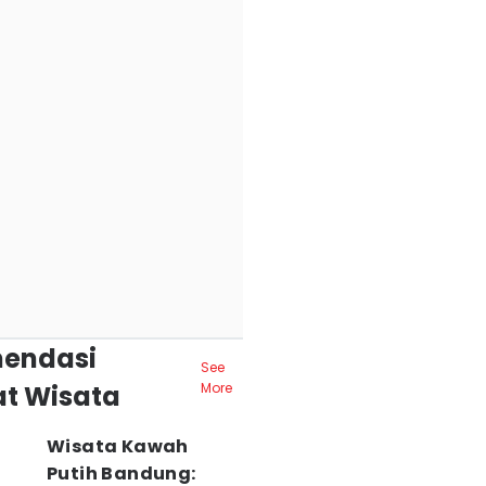
endasi
See
t Wisata
More
Wisata Kawah
Putih Bandung: