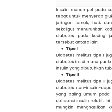
Insulin menempel pada s
tepat untuk menyerap gluk
jaringan lemak, hati, d
sekaligus menurunkan kad
diabetes pada kucing jug
tersebut antara lain:
Tipe I
Diabetes melitus tipe I jug
diabetes ini, di mana pan
insulin yang dibutuhkan tu
Tipe II
Diabetes melitus tipe II ju
diabetes non-insulin-depe
yang paling umum pada ku
defisiensi insulin relatif.
mungkin menghasilkan ka