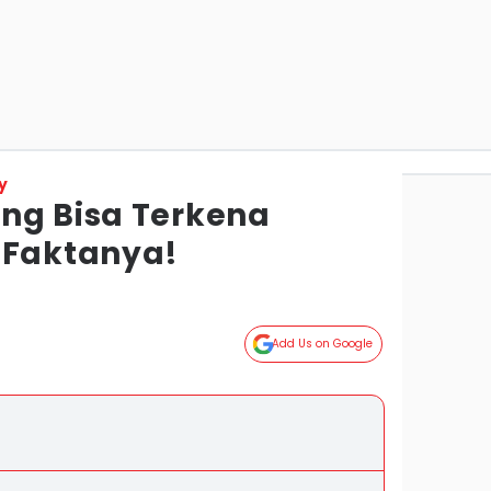
y
ng Bisa Terkena
 Faktanya!
Add Us on Google