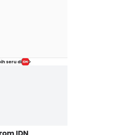
ih seru di
from IDN