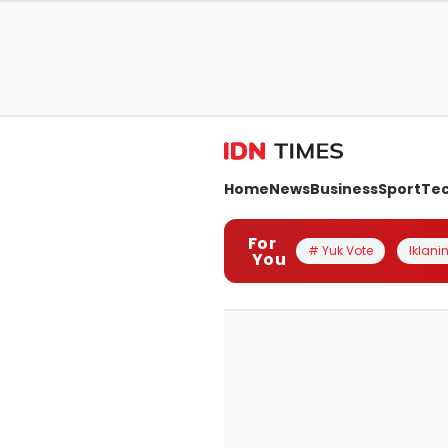
Home
News
Business
Sport
Te
For
# Yuk Vote
Iklanin
You