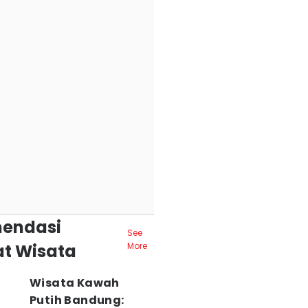
endasi
See
t Wisata
More
Wisata Kawah
Putih Bandung: