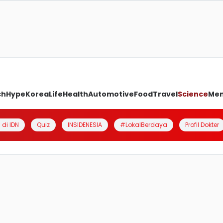
ch
Hype
Korea
Life
Health
Automotive
Food
Travel
Science
Me
 di IDN
Quiz
INSIDENESIA
#LokalBerdaya
Profil Dokter