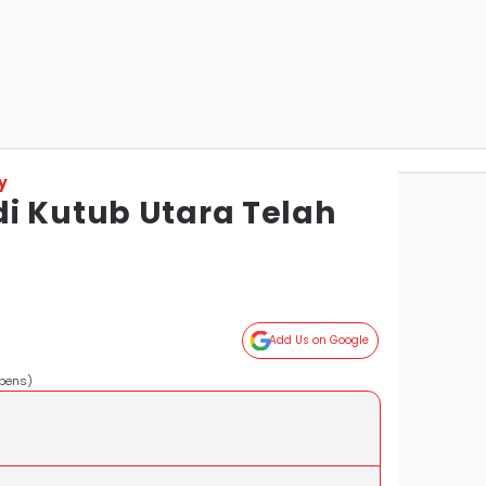
y
i Kutub Utara Telah
Add Us on Google
ppens)