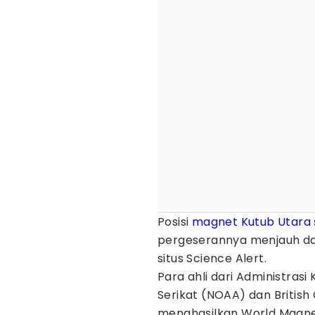
Posisi
magnet
Kutub Utara
pergeserannya menjauh dar
situs Science Alert.
Para ahli dari Administras
Serikat (NOAA) dan British
menghasilkan World Magne