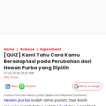
Home
Science
Experiment
[QUIZ] Kami Tahu Cara Kamu
Beradaptasi pada Perubahan dari
Hewan Purba yang Dipilih
07 Jul 2026, 18:25 WIB
Rifki Wuda
News
Channel
Add Us on Google
ilustrasi fosil dari hewan purba (pexels.com/Alejandro Quintanar)
Hewan purba
sudah lama punah, tapi kisah