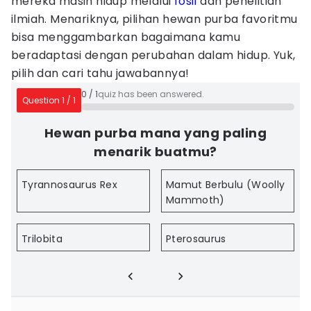
mereka masih hidup melalui
fosil
dan penelitian
ilmiah. Menariknya, pilihan hewan purba favoritmu
bisa menggambarkan bagaimana kamu
beradaptasi dengan perubahan dalam hidup. Yuk,
pilih dan cari tahu jawabannya!
0
/
1
quiz has been answered.
Question
1
/
1
Hewan purba mana yang paling
menarik buatmu?
Tyrannosaurus Rex
Mamut Berbulu (Woolly
Mammoth)
Trilobita
Pterosaurus