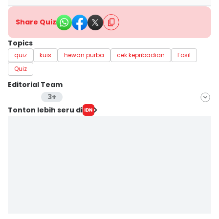
Share Quiz
Topics
quiz
kuis
hewan purba
cek kepribadian
Fosil
Quiz
Editorial Team
3+
Editor
Tonton lebih seru di
Aria Hamzah
Editor
Erick Akbar
Editor
Achmad Fatkhur Rozi