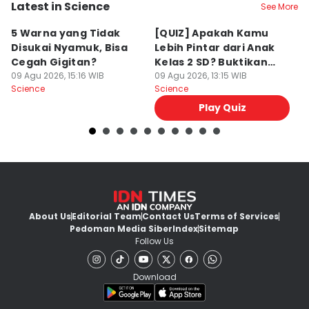
Latest in Science
See More
5 Warna yang Tidak
[QUIZ] Apakah Kamu
4
Disukai Nyamuk, Bisa
Lebih Pintar dari Anak
K
Cegah Gigitan?
Kelas 2 SD? Buktikan
T
09 Agu 2026, 15:16 WIB
Lewat Kuis Ini
09 Agu 2026, 13:15 WIB
U
09
Science
Science
Sc
Play Quiz
About Us
Editorial Team
Contact Us
Terms of Services
Pedoman Media Siber
Index
Sitemap
Follow Us
Download