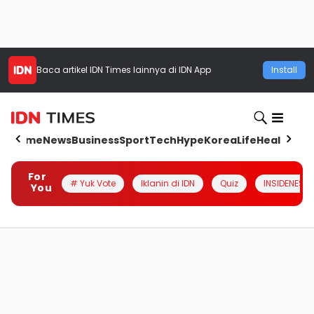
Baca artikel
IDN Times
lainnya di IDN App
Install
Home
News
Business
Sport
Tech
Hype
Korea
Life
Health
Aut
For
# Yuk Vote
Iklanin di IDN
Quiz
INSIDENESIA
You