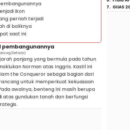
6
.
Piala A
ul pembangunannya
7
.
GIIAS 2
enjadi ikon
yang pernah terjadi
ah di baliknya
pat saat ini
sul pembangunannya
dia.org/DeFacto)
ejarah panjang yang bermula pada tahun
naklukan Norman atas Inggris. Kastil ini
liam the Conqueror sebagai bagian dari
irancang untuk memperkuat kekuasaan
 Pada awalnya, benteng ini masih berupa
 di atas gundukan tanah dan berfungsi
ategis.