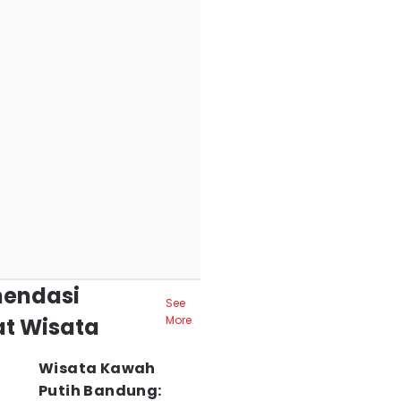
endasi
See
t Wisata
More
Wisata Kawah
Putih Bandung: