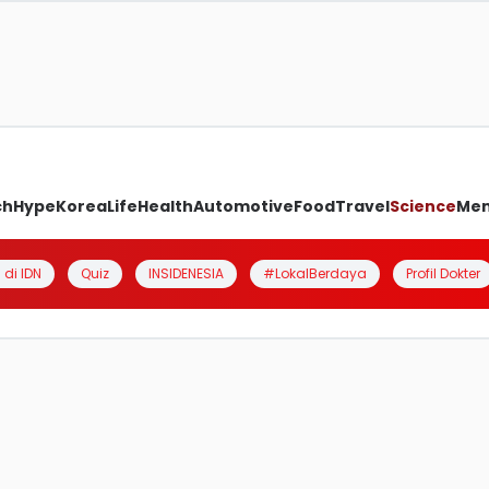
ch
Hype
Korea
Life
Health
Automotive
Food
Travel
Science
Me
 di IDN
Quiz
INSIDENESIA
#LokalBerdaya
Profil Dokter