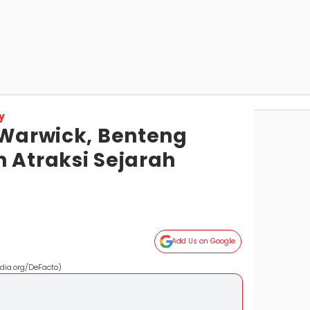
y
 Warwick, Benteng
 Atraksi Sejarah
Add Us on Google
dia.org/DeFacto)