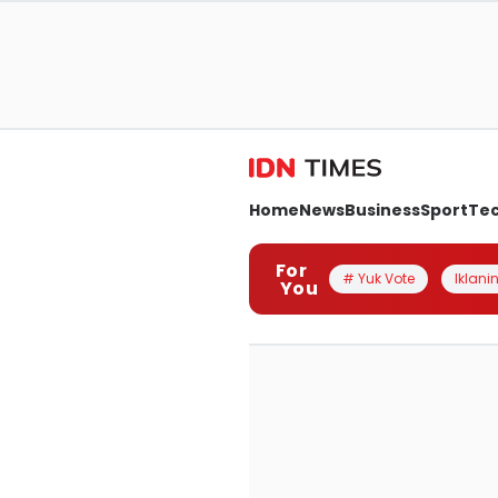
Home
News
Business
Sport
Te
For
# Yuk Vote
Iklanin
You