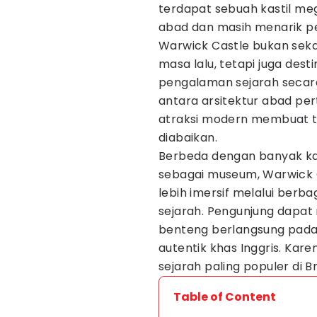
terdapat sebuah kastil me
abad dan masih menarik pe
Warwick Castle bukan sek
masa lalu, tetapi juga des
pengalaman sejarah secara 
antara arsitektur abad pe
atraksi modern membuat tem
diabaikan.
Berbeda dengan banyak kas
sebagai museum, Warwick
lebih imersif melalui berb
sejarah. Pengunjung dapat
benteng berlangsung pada
autentik khas Inggris. Karena
sejarah paling populer di Br
Table of Content