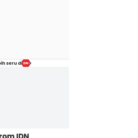
ih seru di
from IDN