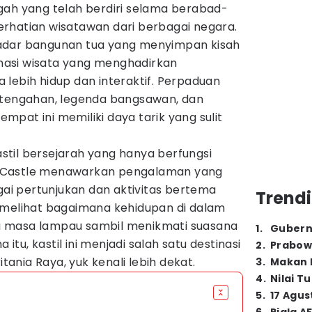
gah yang telah berdiri selama berabad-
rhatian wisatawan dari berbagai negara.
adar bangunan tua yang menyimpan kisah
tinasi wisata yang menghadirkan
lebih hidup dan interaktif. Perpaduan
rtengahan, legenda bangsawan, dan
pat ini memiliki daya tarik yang sulit
til bersejarah yang hanya berfungsi
 Castle menawarkan pengalaman yang
agai pertunjukan dan aktivitas bertema
Trendi
 melihat bagaimana kehidupan di dalam
 masa lampau sambil menikmati suasana
1
.
Gubern
 itu, kastil ini menjadi salah satu destinasi
2
.
Prabow
itania Raya, yuk kenali lebih dekat.
3
.
Makan B
4
.
Nilai T
5
.
17 Agus