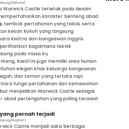
dia.org/DeFacto)
a Warwick Castle terletak pada desain
 mempertahankan karakter benteng abad
i, tembok pertahanan yang tebal, serta
an kesan kokoh yang langsung
ara ksatria dan bangsawan Inggris.
erlihatkan bagaimana teknik
bang pada masa itu.
teng, kastil ini juga memiliki area hunian
ntuhan elegan khas keluarga bangsawan.
egah, dan taman yang tertata rapi
ntara fungsi pertahanan dan kemewahan
sebut menjadikan Warwick Castle sebagai
tur abad pertengahan yang paling terawat
 yang pernah terjadi
dia.org/Bulphan)
ick Castle menjadi saksi berbagai