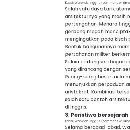
Kastil Warwick, Inggris (commons.wikime
Salah satu daya tarik utam
arsitekturnya yang masih
pertengahan. Menara tingg
gerbang megah menciptak
mengingatkan pada kisah p
Bentuk bangunannya memp
pertahanan militer berkem
Selain berfungsi sebagai ben
yang dirancang dengan se
Ruang-ruang besar, aula m
menunjukkan perpaduan a
aristokrat. Kombinasi ter
salah satu contoh arsitek
di Inggris.
3. Peristiwa bersejarah
Kastil Warwick, Inggris (commons.wikime
Selama berabad-abad, Warw