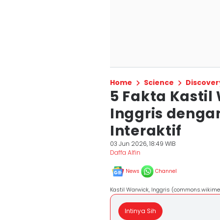
Home
Science
Discover
5 Fakta Kastil
Inggris dengan
Interaktif
03 Jun 2026, 18:49 WIB
Daffa Alfin
News
Channel
Kastil Warwick, Inggris (commons.wikime
Intinya Sih