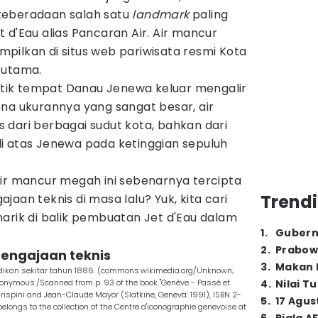
keberadaan salah satu
landmark
paling
Jet d'Eau alias Pancaran Air. Air mancur
tampilkan di situs web pariwisata resmi Kota
 utama.
titik tempat Danau Jenewa keluar mengalir
na ukurannya yang sangat besar, air
las dari berbagai sudut kota, bahkan dari
i atas Jenewa pada ketinggian sepuluh
air mancur megah ini sebenarnya tercipta
Trendi
aan teknis di masa lalu? Yuk, kita cari
arik di balik pembuatan Jet d'Eau dalam
1
.
Gubern
2
.
Prabow
ksengajaan teknis
3
.
Makan B
adikan sekitar tahun 1886. (commons.wikimedia.org/Unknown;
nonymous./Scanned from p. 93 of the book "Genève - Passé et
4
.
Nilai T
rispini and Jean-Claude Mayor (Slatkine, Geneva: 1991), ISBN 2-
5
.
17 Agus
elongs to the collection of the Centre d'iconographie genevoise at