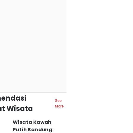
endasi
See
t Wisata
More
Wisata Kawah
Putih Bandung: