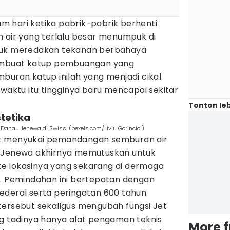
 hari ketika pabrik-pabrik berhenti
n air yang terlalu besar menumpuk di
tuk meredakan tekanan berbahaya
membuat katup pembuangan yang
buran katup inilah yang menjadi cikal
 waktu itu tingginya baru mencapai sekitar
Tonton leb
stetika
Danau Jenewa di Swiss. (pexels.com/Liviu Gorincioi)
t menyukai pemandangan semburan air
a Jenewa akhirnya memutuskan untuk
e lokasinya yang sekarang di dermaga
1. Pemindahan ini bertepatan dengan
ederal serta peringatan 600 tahun
tersebut sekaligus mengubah fungsi Jet
ng tadinya hanya alat pengaman teknis
More 