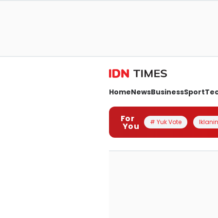
Home
News
Business
Sport
Te
For
# Yuk Vote
Iklanin
You