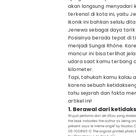
akan langsung menyadari 
terkenal di kota ini, yaitu 
ikonik ini bahkan selalu di
Jenewa sebagai daya tarik
Posisinya berada tepat di 
menjadi Sungai Rhône. Kare
mancur ini bisa terlihat je
udara saat kamu terbang d
kilometer.
Tapi, tahukah kamu kalau 
karena sebuah ketidaksengaj
tahu sejarah dan fakta men
artikel ini!
1. Berawal dari ketida
Wujud pertama dari Jet d'Eau yang diab
the book indicates the author as being a
présent sous le même angle" by Nicolas C
05-100893-0. The original printed photo b