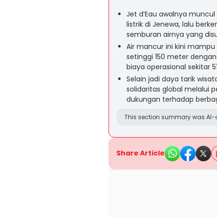
Jet d’Eau awalnya muncul
listrik di Jenewa, lalu be
semburan airnya yang dis
Air mancur ini kini mampu
setinggi 150 meter denga
biaya operasional sekitar 
Selain jadi daya tarik wisa
solidaritas global melal
dukungan terhadap berbag
This section summary was AI-a
Share Article