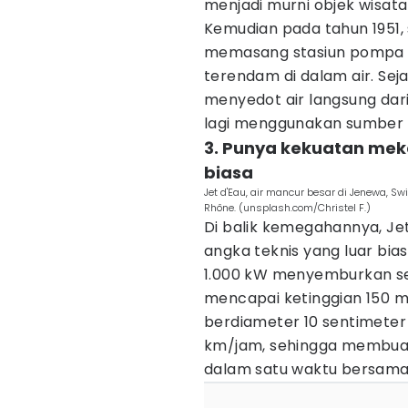
menjadi murni objek wisata
Kemudian pada tahun 1951, 
memasang stasiun pompa m
terendam di dalam air. Sejak
menyedot air langsung dari
lagi menggunakan sumber ai
3. Punya kekuatan mek
biasa
Jet d'Eau, air mancur besar di Jenewa, S
Rhône. (unsplash.com/Christel F.)
Di balik kemegahannya, Je
angka teknis yang luar bi
1.000 kW menyemburkan seki
mencapai ketinggian 150 me
berdiameter 10 sentimete
km/jam, sehingga membuat s
dalam satu waktu bersama