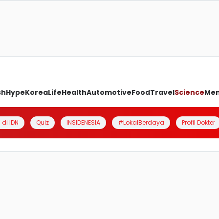
ch
Hype
Korea
Life
Health
Automotive
Food
Travel
Science
Me
 di IDN
Quiz
INSIDENESIA
#LokalBerdaya
Profil Dokter