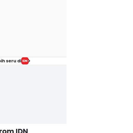
ih seru di
from IDN