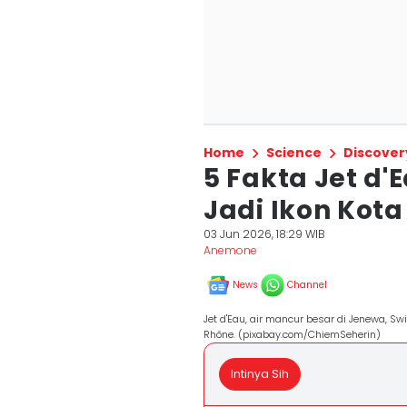
Home
Science
Discover
5 Fakta Jet d'
Jadi Ikon Kot
03 Jun 2026, 18:29 WIB
Anemone
News
Channel
Jet d'Eau, air mancur besar di Jenewa, S
Rhône. (pixabay.com/ChiemSeherin)
Intinya Sih