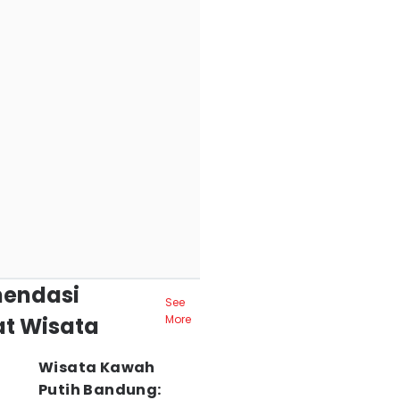
endasi
See
t Wisata
More
Wisata Kawah
Putih Bandung: