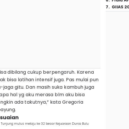
6
.
Piala A
7
.
GIIAS 2
bisa dibilang cukup berpengaruh. Karena
k bisa latihan intensif juga. Pas mulai pun
a-jaga gitu. Dan masih suka kambuh juga
rapa hal yg aku merasa blm aku bisa
ngkin ada takutnya,” kata Gregoria
ipayung.
esuaian
a Tunjung mulus melaju ke 32 besar Kejuaraan Dunia Bulu