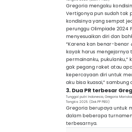
Gregoria mengaku kondisi
Vertigonya pun sudah tak 
kondisinya yang sempat je
perunggu Olimpiade 2024 P
menyesuaikan diri dan bah
“Karena kan benar-benar
kayak harus mengejarnya tid
permainanku, pukulanku,” k
gak pegang raket atau apa,
kepercayaan diri untuk me
aku bisa kuasai,” sambung d
3. Dua PR terbesar Gre
Tunggal putri Indonesia, Gregoria Marisk
Tangkis 2025. (Dok.PP PBSI)
Gregoria berupaya untuk me
dalam beberapa turnamen t
terbesarnya.