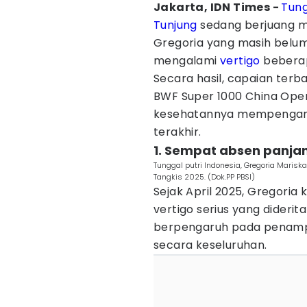
Jakarta, IDN Times -
Tung
Tunjung
sedang berjuang mel
Gregoria yang masih belum
mengalami
vertigo
beberap
Secara hasil, capaian terb
BWF Super 1000 China Open
kesehatannya mempengaru
terakhir.
1. Sempat absen panja
Tunggal putri Indonesia, Gregoria Marisk
Tangkis 2025. (Dok.PP PBSI)
Sejak April 2025, Gregoria
vertigo serius yang diderita
berpengaruh pada penampi
secara keseluruhan.