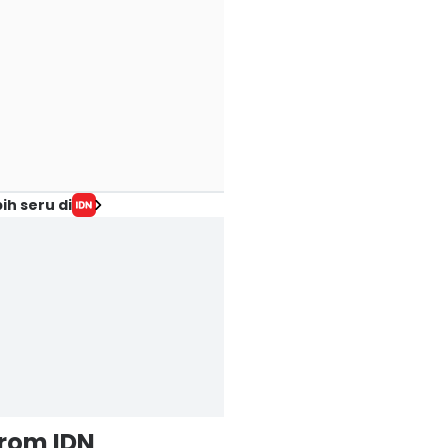
ih seru di
from IDN