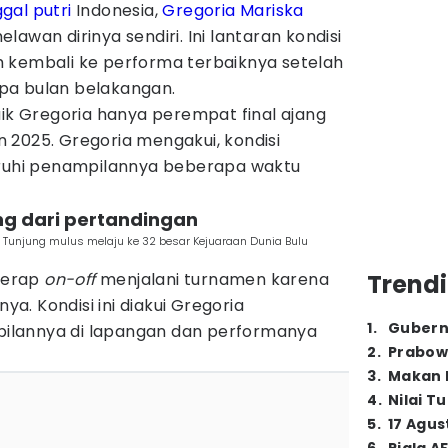
gal putri
Indonesia,
Gregoria Mariska
awan dirinya sendiri. Ini lantaran kondisi
 kembali ke performa terbaiknya setelah
a bulan belakangan.
aik Gregoria hanya perempat final ajang
 2025. Gregoria mengakui, kondisi
hi penampilannya beberapa waktu
ng dari pertandingan
a Tunjung mulus melaju ke 32 besar Kejuaraan Dunia Bulu
 kerap
on-off
menjalani turnamen karena
Trendi
nya. Kondisi ini diakui Gregoria
1
.
Gubern
lannya di lapangan dan performanya
2
.
Prabow
3
.
Makan B
4
.
Nilai T
5
.
17 Agus