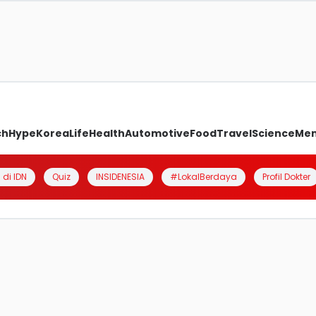
ch
Hype
Korea
Life
Health
Automotive
Food
Travel
Science
Me
 di IDN
Quiz
INSIDENESIA
#LokalBerdaya
Profil Dokter