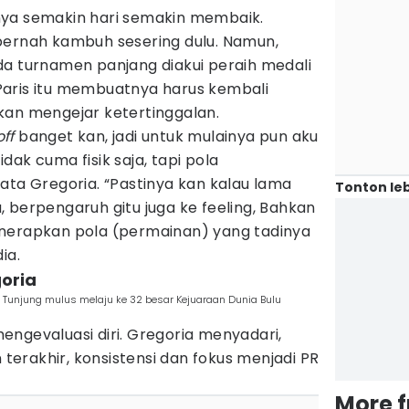
nya semakin hari semakin membaik.
pernah kambuh sesering dulu. Namun,
da turnamen panjang diakui peraih medali
aris itu membuatnya harus kembali
kan mengejar ketertinggalan.
off
banget kan, jadi untuk mulainya pun aku
ak cuma fisik saja, tapi pola
ata Gregoria. “Pastinya kan kalau lama
Tonton leb
 berpengaruh gitu juga ke feeling, Bahkan
nerapkan pola (permainan) yang tadinya
ia.
goria
a Tunjung mulus melaju ke 32 besar Kejuaraan Dunia Bulu
ngevaluasi diri. Gregoria menyadari,
erakhir, konsistensi dan fokus menjadi PR
More 