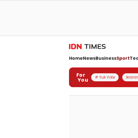
Home
News
Business
Sport
Te
For
# Yuk Vote
Iklanin
You