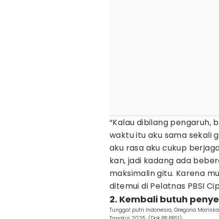
“Kalau dibilang pengaruh, 
waktu itu aku sama sekali ga
aku rasa aku cukup berjag
kan, jadi kadang ada bebe
maksimalin gitu. Karena mu
ditemui di Pelatnas PBSI C
2. Kembali butuh peny
Tunggal putri Indonesia, Gregoria Marisk
Tangkis 2025. (Dok.PP PBSI)