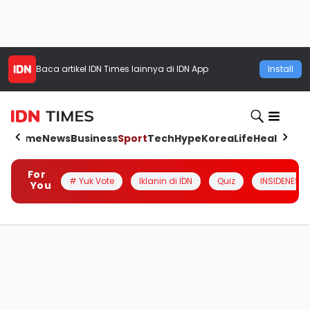
Baca artikel
IDN Times
lainnya di IDN App
Install
Home
News
Business
Sport
Tech
Hype
Korea
Life
Health
Aut
For
# Yuk Vote
Iklanin di IDN
Quiz
INSIDENESIA
You