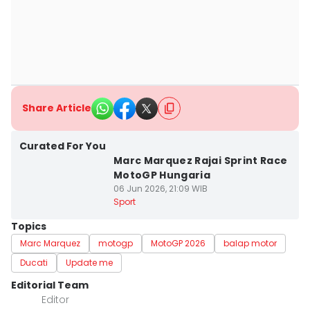
Share Article
Curated For You
Marc Marquez Rajai Sprint Race
MotoGP Hungaria
06 Jun 2026, 21:09 WIB
Sport
Topics
Marc Marquez
motogp
MotoGP 2026
balap motor
Ducati
Update me
Editorial Team
Editor