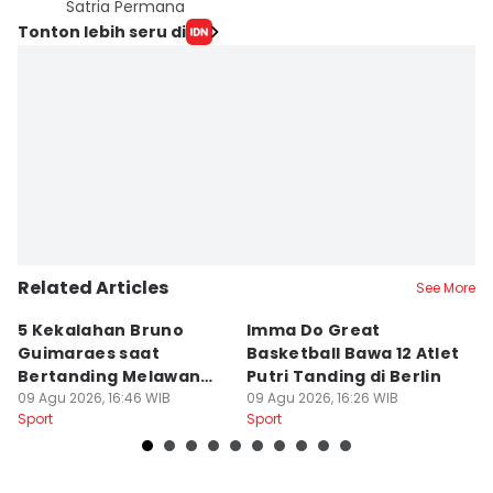
Satria Permana
Tonton lebih seru di
Related Articles
See More
5 Kekalahan Bruno
Imma Do Great
M
Guimaraes saat
Basketball Bawa 12 Atlet
B
Bertanding Melawan
Putri Tanding di Berlin
P
Arsenal
09 Agu 2026, 16:46 WIB
09 Agu 2026, 16:26 WIB
09
Sport
Sport
Sp