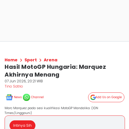
Home
Sport
Arena
Hasil MotoGP Hungaria: Marquez
Akhirnya Menang
07 Jun 2026, 20:21 WIB
Tino Satrio
News
Channel
Add Us on Google
Marc Marquez pada sesi kualifikasi MotoGP Mandalika. (IDN
Times/Linggauni)
Intinya Sih