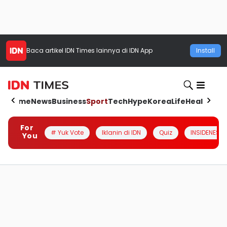
Baca artikel
IDN Times
lainnya di IDN App
Install
Home
News
Business
Sport
Tech
Hype
Korea
Life
Health
Aut
For
# Yuk Vote
Iklanin di IDN
Quiz
INSIDENESIA
You