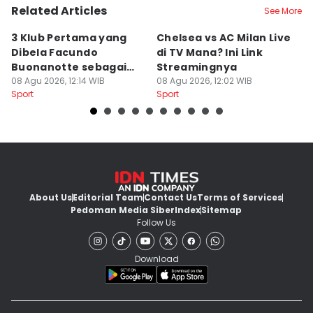
Related Articles
See More
3 Klub Pertama yang
Chelsea vs AC Milan Live
3
Dibela Facundo
di TV Mana? Ini Link
D
Buonanotte sebagai
Streamingnya
s
Pinjaman
08 Agu 2026, 12:14 WIB
08 Agu 2026, 12:02 WIB
M
08
Sport
Sport
Sp
About Us
Editorial Team
Contact Us
Terms of Services
Pedoman Media Siber
Index
Sitemap
Follow Us
Download