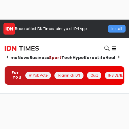
Baca artikel
IDN Times
lainnya di IDN App
Install
Home
News
Business
Sport
Tech
Hype
Korea
Life
Health
Aut
For
# Yuk Vote
Iklanin di IDN
Quiz
INSIDENESIA
You