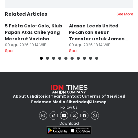
Related Articles
See More
5 Fakta Colo-Colo, Klub
Alasan Leeds United
3
Papan Atas Chile yang
Pecahkan Rekor
L
Merekrut Vozinha
Transfer untuk James
y
09 Agu 2026, 19:14 WIB
Trafford
09 Agu 2026, 18:14 WIB
L
09
Sport
Sport
Sp
About Us
Editorial Team
Contact Us
Terms of Services
Pedoman Media Siber
Index
Sitemap
Follow Us
Download