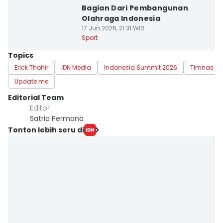
Bagian Dari Pembangunan
Olahraga Indonesia
17 Jun 2026, 21:31 WIB
Sport
Topics
Erick Thohir
IDN Media
Indonesia Summit 2026
Timnas In
Update me
Editorial Team
Editor
Satria Permana
Tonton lebih seru di