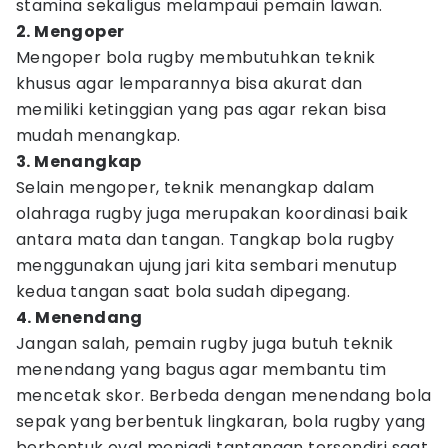
stamina sekaligus melampaui pemain lawan.
2. Mengoper
Mengoper bola rugby membutuhkan teknik
khusus agar lemparannya bisa akurat dan
memiliki ketinggian yang pas agar rekan bisa
mudah menangkap.
3. Menangkap
Selain mengoper, teknik menangkap dalam
olahraga rugby juga merupakan koordinasi baik
antara mata dan tangan. Tangkap bola rugby
menggunakan ujung jari kita sembari menutup
kedua tangan saat bola sudah dipegang.
4. Menendang
Jangan salah, pemain rugby juga butuh teknik
menendang yang bagus agar membantu tim
mencetak skor. Berbeda dengan menendang bola
sepak yang berbentuk lingkaran, bola rugby yang
berbentuk oval menjadi tantangan tersendiri saat