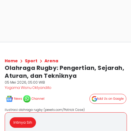
Home
Sport
Arena
Olahraga Rugby: Pengertian, Sejarah,
Aturan, dan Tekniknya
05 Mei 2026, 05:00 WIB
Yogama Wisnu Oktyandito
News
Channel
Add Us on Google
ilustrasi olahraga rugby (pexels.com/Patrick Case)
Intinya Sih