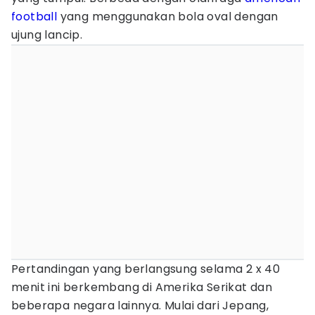
football
yang menggunakan bola oval dengan
ujung lancip.
Pertandingan yang berlangsung selama 2 x 40
menit ini berkembang di Amerika Serikat dan
beberapa negara lainnya. Mulai dari Jepang,