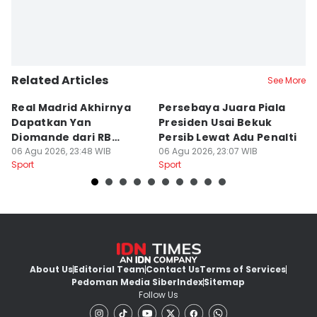
Related Articles
See More
Real Madrid Akhirnya
Persebaya Juara Piala
H
Dapatkan Yan
Presiden Usai Bekuk
S
Diomande dari RB
Persib Lewat Adu Penalti
I
Leipzig
06 Agu 2026, 23:48 WIB
06 Agu 2026, 23:07 WIB
B
06
Sport
Sport
Sp
L
About Us
Editorial Team
Contact Us
Terms of Services
Pedoman Media Siber
Index
Sitemap
Follow Us