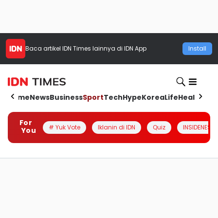
Baca artikel
IDN Times
lainnya di IDN App
Install
Home
News
Business
Sport
Tech
Hype
Korea
Life
Health
Aut
For
# Yuk Vote
Iklanin di IDN
Quiz
INSIDENESIA
You