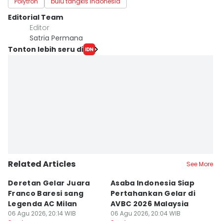
Polytron
bulu tangkis indonesia
Editorial Team
Editor
Satria Permana
Tonton lebih seru di
Related Articles
See More
Deretan Gelar Juara
Asaba Indonesia Siap
C
Franco Baresi sang
Pertahankan Gelar di
Bi
Legenda AC Milan
AVBC 2026 Malaysia
M
06 Agu 2026, 20:14 WIB
06 Agu 2026, 20:04 WIB
06