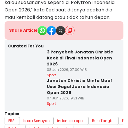
kalau suasananya seperti di Polytron Indonesia
Open 2026," kata Eed saat ditanya apakah dia
mau kembali datang atau tidak tahun depan.
Share Article
Curated For You
3 Penyebab Jonatan Christie
Keok di Final Indonesia Open
2026
08 Jun 2026, 07:00 WIB
Sport
Jonatan Christie Minta Maaf
Usai Gagal Juara Indonesia
Open 2026
07 Jun 2026, 19:21 WIB
Sport
Topics
PBSI
Istora Senayan
indonesia open
Bulu Tangkis
Ba