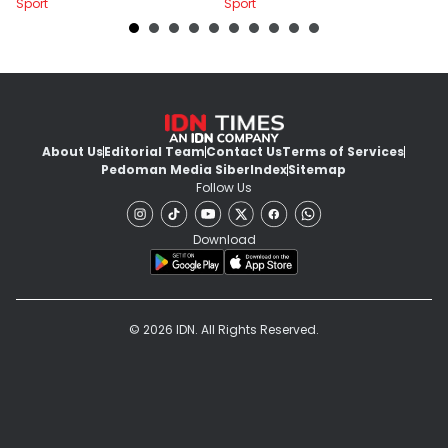
Sport
Sport
Sp
About Us
Editorial Team
Contact Us
Terms of Services
Pedoman Media Siber
Index
Sitemap
Follow Us
Download
© 2026 IDN. All Rights Reserved.