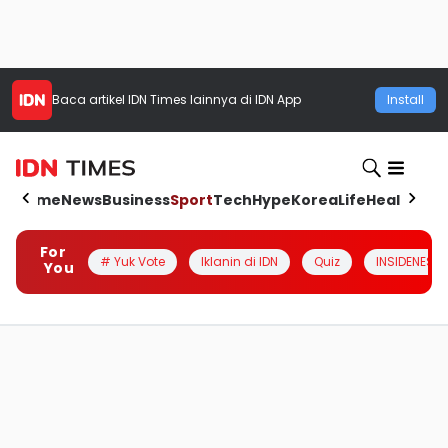
Baca artikel
IDN Times
lainnya di IDN App
Install
Home
News
Business
Sport
Tech
Hype
Korea
Life
Health
Aut
For
# Yuk Vote
Iklanin di IDN
Quiz
INSIDENESIA
You