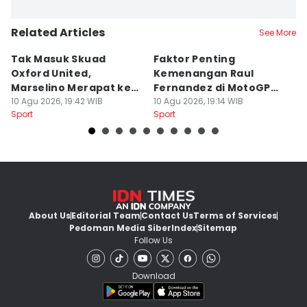
Satria Permana
Related Articles
Editor
See More
Dwifantya Aquina
Tak Masuk Skuad
Faktor Penting
4
Oxford United,
Kemenangan Raul
S
Editor
Marselino Merapat ke
Fernandez di MotoGP
d
Jumawan Syahrudin
Persija?
10 Agu 2026, 19:42 WIB
Inggris 2026
10 Agu 2026, 19:14 WIB
10
Editor
Sport
Sport
Sp
Jujuk Ernawati
Editor
Via Marchellinda Gunanto
About Us
Editorial Team
Contact Us
Terms of Services
Pedoman Media Siber
Index
Sitemap
Follow Us
Download