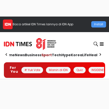
Baca artikel
IDN Times
lainnya di IDN App
Install
Home
News
Business
Sport
Tech
Hype
Korea
Life
Health
Aut
For
# Yuk Vote
Iklanin di IDN
Quiz
INSIDENESIA
You