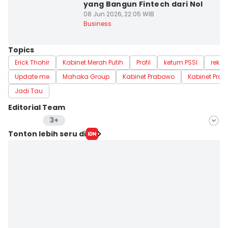
yang Bangun Fintech dari Nol
08 Jun 2026, 22:05 WIB
Business
Topics
Erick Thohir
Kabinet Merah Putih
Profil
ketum PSSI
rekam
Update me
Mahaka Group
Kabinet Prabowo
Kabinet Pra
Jadi Tau
Editorial Team
3+
Editor
Tonton lebih seru di
Lea Lyliana
Editor
Anata Siregar
Editor
Lutfan Faizi
Editor