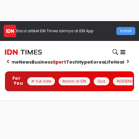
Baca artikel
IDN Times
lainnya di IDN App
Install
Home
News
Business
Sport
Tech
Hype
Korea
Life
Health
Aut
For
# Yuk Vote
Iklanin di IDN
Quiz
INSIDENESIA
You