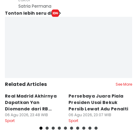
Satria Permana
Tonton lebih seru di
Related Articles
See More
Real Madrid Akhirnya
Persebaya Juara Piala
H
Dapatkan Yan
Presiden Usai Bekuk
S
Diomande dari RB
Persib Lewat Adu Penalti
I
Leipzig
06 Agu 2026, 23:48 WIB
06 Agu 2026, 23:07 WIB
B
06
Sport
Sport
Sp
L