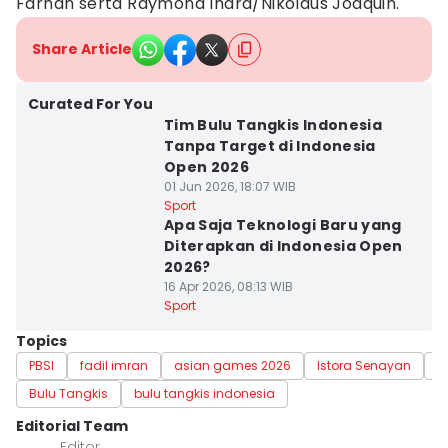
Farhan serta Raymond Indra/Nikolaus Joaquin.
Share Article
Curated For You
Tim Bulu Tangkis Indonesia
Tanpa Target di Indonesia
Open 2026
01 Jun 2026, 18:07 WIB
Sport
Apa Saja Teknologi Baru yang
Diterapkan di Indonesia Open
2026?
16 Apr 2026, 08:13 WIB
Sport
Topics
PBSI
fadil imran
asian games 2026
Istora Senayan
i
Bulu Tangkis
bulu tangkis indonesia
Editorial Team
Editor