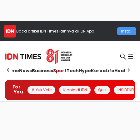
Baca artikel
IDN Times
lainnya di IDN App
Install
Home
News
Business
Sport
Tech
Hype
Korea
Life
Health
Aut
For
# Yuk Vote
Iklanin di IDN
Quiz
INSIDENESIA
You