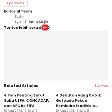
Update me
Editorial Team
Editor
Ilyas Listianto Mujib
Tonton lebih seru di
Related Articles
See More
4 Poin Penting Surat
4 Debutan yang Cetak
7
Sakti UEFA, CONCACAF,
Gol pada Pekan
Pi
dan AFC ke FIFA
Pembuka Eredivisie
S
10 Agu 2026, 18:43 WIB
2026/2027
10 Agu 2026, 18:22 WIB
10