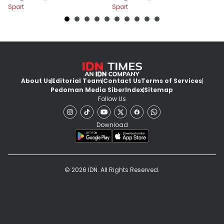
Sport
Sport
Sp
About Us
Editorial Team
Contact Us
Terms of Services
Pedoman Media Siber
Index
Sitemap
Follow Us
Download
© 2026 IDN. All Rights Reserved.