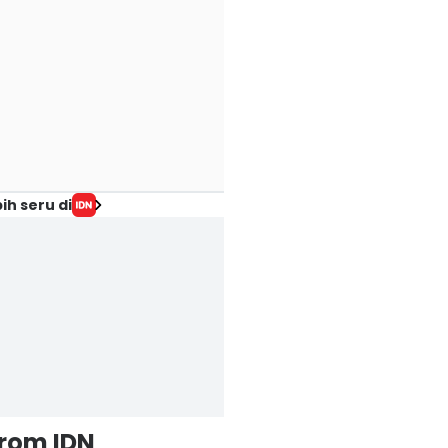
ih seru di
from IDN