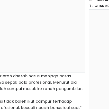
6
.
Piala A
7
.
GIIAS 2
intah daerah harus menjaga batas
 sepak bola profesional. Menurut dia,
oleh sampai masuk ke ranah pengambilan
si tidak boleh ikut campur terhadap
fesional, kecuali ngasih bonus jual sapi,"