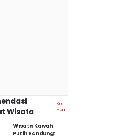
endasi
See
t Wisata
More
Wisata Kawah
Putih Bandung: