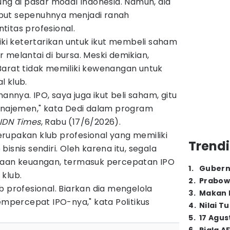
ng di pasar modal Indonesia. Namun, dia
but sepenuhnya menjadi ranah
itas profesional.
liki ketertarikan untuk ikut membeli saham
 melantai di bursa. Meski demikian,
Barat tidak memiliki kewenangan untuk
l klub.
nannya. IPO, saya juga ikut beli saham, gitu
manajemen," kata Dedi dalam program
IDN Times
, Rabu (17/6/2026).
rupakan klub profesional yang memiliki
Trendi
isnis sendiri. Oleh karena itu, segala
laan keuangan, termasuk percepatan IPO
1
.
Gubern
klub.
2
.
Prabow
b profesional. Biarkan dia mengelola
3
.
Makan B
percepat IPO-nya," kata Politikus
4
.
Nilai T
5
.
17 Agus