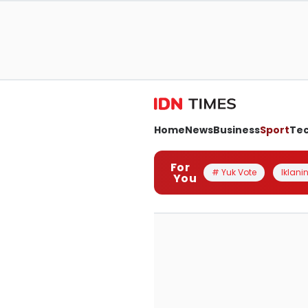
Home
News
Business
Sport
Te
For
# Yuk Vote
Iklanin
You