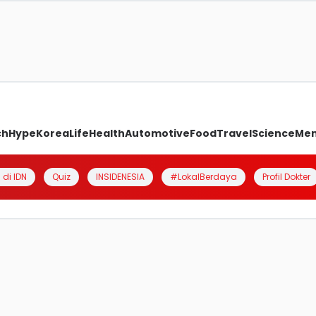
ch
Hype
Korea
Life
Health
Automotive
Food
Travel
Science
Me
 di IDN
Quiz
INSIDENESIA
#LokalBerdaya
Profil Dokter