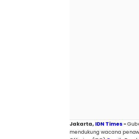
Jakarta,
IDN Times
-
Gube
mendukung wacana penawar