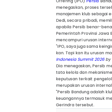
Offering (IPO)
Persib
Bandu
menegaskan, proses terse
manajemen klub sebagai ent
Dedi, secara pribadi, memi
apabila Persib benar-benar
Pemerintah Provinsi Jawa 
mencampuri urusan interna
"IPO, saya juga sama keingi
kan. Tapi kan itu urusan 
Indonesia Summit 2026
by 
Dia menegaskan, Persib me
tata kelola dan mekanisme b
keputusan terkait pengelo
merupakan urusan internal 
"Persib Bandung adalah klu
keuangannya termasuk mem
Gerindra tersebut.