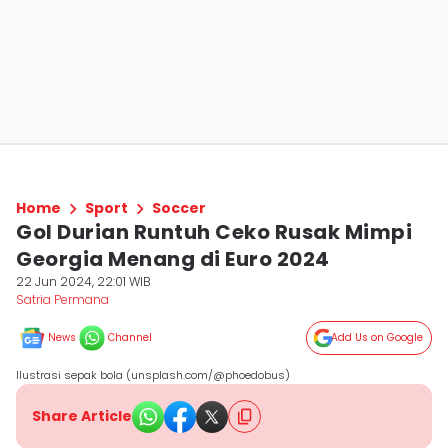
Home
Sport
Soccer
Gol Durian Runtuh Ceko Rusak Mimpi
Georgia Menang di Euro 2024
22 Jun 2024, 22:01 WIB
Satria Permana
News
Channel
Add Us on Google
Ilustrasi sepak bola (unsplash.com/@phoedobus)
Share Article