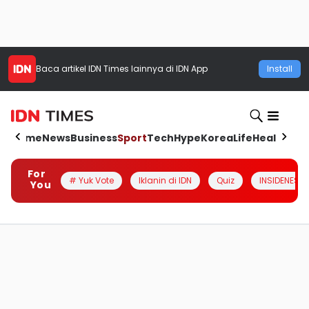
Baca artikel
IDN Times
lainnya di IDN App
Install
Home
News
Business
Sport
Tech
Hype
Korea
Life
Health
Aut
For
# Yuk Vote
Iklanin di IDN
Quiz
INSIDENESIA
You