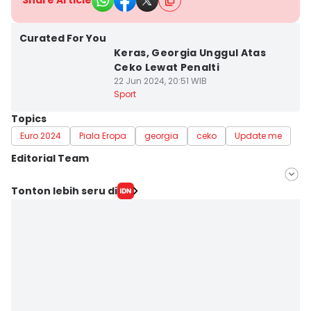
Share Article
Curated For You
Keras, Georgia Unggul Atas
Ceko Lewat Penalti
22 Jun 2024, 20:51 WIB
Sport
Topics
Euro 2024
Piala Eropa
georgia
ceko
Update me
Editorial Team
Editor
Tonton lebih seru di
Satria Permana
Editor
Jumawan Syahrudin