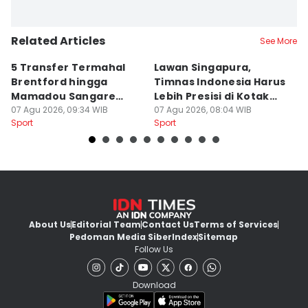
Related Articles
See More
5 Transfer Termahal
Lawan Singapura,
D
Brentford hingga
Timnas Indonesia Harus
T
Mamadou Sangare
Lebih Presisi di Kotak
H
Pecahkan Rekor
07 Agu 2026, 09:34 WIB
Penalti
07 Agu 2026, 08:04 WIB
S
07
Sport
Sport
Sp
About Us
Editorial Team
Contact Us
Terms of Services
Pedoman Media Siber
Index
Sitemap
Follow Us
Download