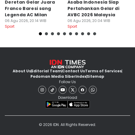
Deretan Gelar Juara
Asaba Indonesia Siap
C
Franco Baresi sang
Pertahankan Gelar di
Bi
Legenda AC Milan
AVBC 2026 Malaysia
M
06 Agu 2026, 20:14 WIB
06 Agu 2026, 20:04 WIB
06
Sport
Sport
Sp
About Us
Editorial Team
Contact Us
Terms of Services
Pedoman Media Siber
Index
Sitemap
Follow Us
Download
© 2026 IDN. All Rights Reserved.