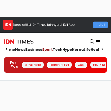
Baca artikel
IDN Times
lainnya di IDN App
Install
Home
News
Business
Sport
Tech
Hype
Korea
Life
Health
Aut
For
# Yuk Vote
Iklanin di IDN
Quiz
INSIDENESIA
You