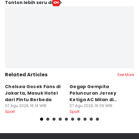
Editor
Tonton lebih seru di
Lea Lyliana
Editor
Eddy Rusmanto
Related Articles
See More
Chelsea Gocek Fans di
Gegap Gempita
S
Jakarta, Masuk Hotel
Peluncuran Jersey
M
dari Pintu Berbeda
Ketiga AC Milan di
di
07 Agu 2026, 16:14 WIB
Jakarta
07 Agu 2026, 16:09 WIB
07
Sport
Sport
Sp