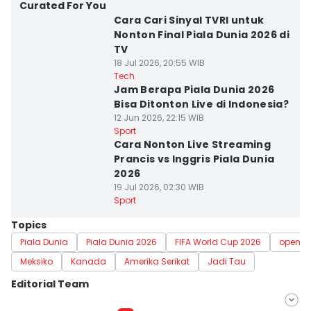
Curated For You
Cara Cari Sinyal TVRI untuk
Nonton Final Piala Dunia 2026 di
TV
18 Jul 2026, 20:55 WIB
Tech
Jam Berapa Piala Dunia 2026
Bisa Ditonton Live di Indonesia?
12 Jun 2026, 22:15 WIB
Sport
Cara Nonton Live Streaming
Prancis vs Inggris Piala Dunia
2026
19 Jul 2026, 02:30 WIB
Sport
Topics
Piala Dunia
Piala Dunia 2026
FIFA World Cup 2026
openin
Meksiko
Kanada
Amerika Serikat
Jadi Tau
Editorial Team