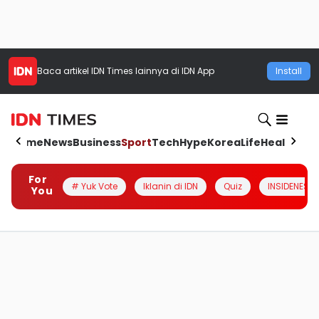
Baca artikel
IDN Times
lainnya di IDN App
Install
Home
News
Business
Sport
Tech
Hype
Korea
Life
Health
Aut
For
# Yuk Vote
Iklanin di IDN
Quiz
INSIDENESIA
You