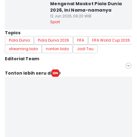
Mengenal Maskot Piala Dunia
2026, Ini Nama-namanya
12 Jun 2026, 09:20 WIB
Sport
Topics
Piala Dunia
Piala Dunia 2026
FIFA
FIFA World Cup 2026
streaming bola
nonton bola
Jadi Tau
Editorial Team
Editor
Tonton lebih seru di
Lea Lyliana
Editor
Eddy Rusmanto