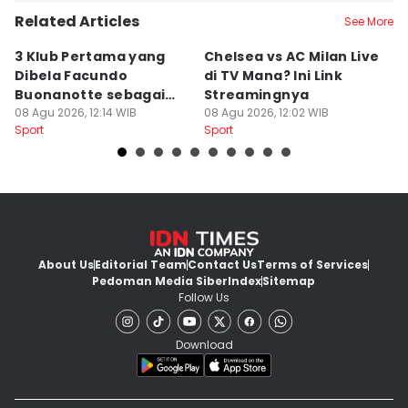
Related Articles
See More
3 Klub Pertama yang
Chelsea vs AC Milan Live
3
Dibela Facundo
di TV Mana? Ini Link
D
Buonanotte sebagai
Streamingnya
s
Pinjaman
08 Agu 2026, 12:14 WIB
08 Agu 2026, 12:02 WIB
M
08
Sport
Sport
Sp
About Us
Editorial Team
Contact Us
Terms of Services
Pedoman Media Siber
Index
Sitemap
Follow Us
Download