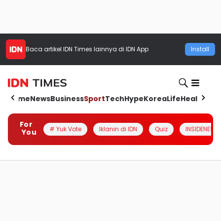
Baca artikel
IDN Times
lainnya di IDN App
Install
Home
News
Business
Sport
Tech
Hype
Korea
Life
Health
Aut
For
# Yuk Vote
Iklanin di IDN
Quiz
INSIDENESIA
You