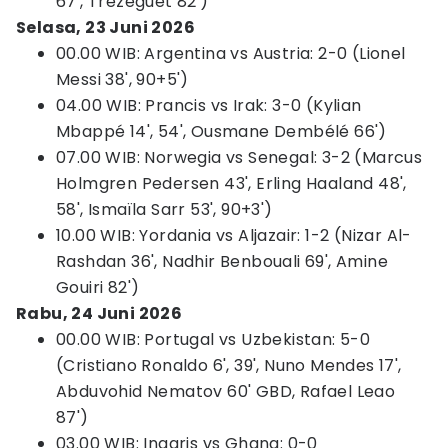
67', Trézéguet 82')
Selasa, 23 Juni 2026
00.00 WIB: Argentina vs Austria: 2-0 (Lionel
Messi 38', 90+5')
04.00 WIB: Prancis vs Irak: 3-0 (Kylian
Mbappé 14', 54', Ousmane Dembélé 66')
07.00 WIB: Norwegia vs Senegal: 3-2 (Marcus
Holmgren Pedersen 43', Erling Haaland 48',
58', Ismaïla Sarr 53', 90+3')
10.00 WIB: Yordania vs Aljazair: 1-2 (Nizar Al-
Rashdan 36', Nadhir Benbouali 69', Amine
Gouiri 82')
Rabu, 24 Juni 2026
00.00 WIB: Portugal vs Uzbekistan: 5-0
(Cristiano Ronaldo 6', 39', Nuno Mendes 17',
Abduvohid Nematov 60' GBD, Rafael Leao
87')
03.00 WIB: Inggris vs Ghana: 0-0