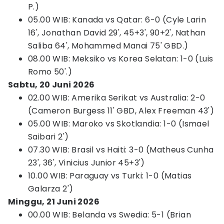
P.)
05.00 WIB: Kanada vs Qatar: 6-0 (Cyle Larin
16', Jonathan David 29', 45+3', 90+2', Nathan
Saliba 64', Mohammed Manai 75' GBD.)
08.00 WIB: Meksiko vs Korea Selatan: 1-0 (Luis
Romo 50'.)
Sabtu, 20 Juni 2026
02.00 WIB: Amerika Serikat vs Australia: 2-0
(Cameron Burgess 11' GBD, Alex Freeman 43')
05.00 WIB: Maroko vs Skotlandia: 1-0 (Ismael
Saibari 2')
07.30 WIB: Brasil vs Haiti: 3-0 (Matheus Cunha
23', 36', Vinicius Junior 45+3')
10.00 WIB: Paraguay vs Turki: 1-0 (Matias
Galarza 2')
Minggu, 21 Juni 2026
00.00 WIB: Belanda vs Swedia: 5-1 (Brian