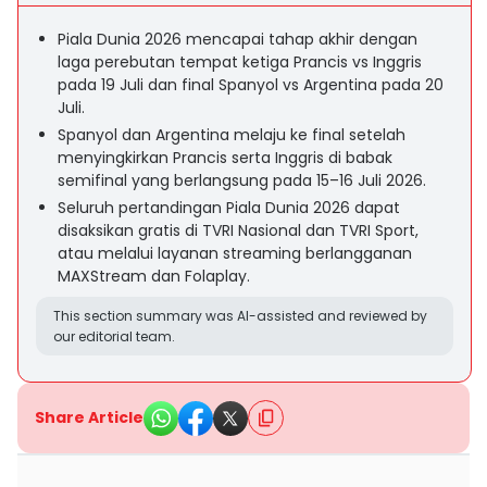
Piala Dunia 2026 mencapai tahap akhir dengan
laga perebutan tempat ketiga Prancis vs Inggris
pada 19 Juli dan final Spanyol vs Argentina pada 20
Juli.
Spanyol dan Argentina melaju ke final setelah
menyingkirkan Prancis serta Inggris di babak
semifinal yang berlangsung pada 15–16 Juli 2026.
Seluruh pertandingan Piala Dunia 2026 dapat
disaksikan gratis di TVRI Nasional dan TVRI Sport,
atau melalui layanan streaming berlangganan
MAXStream dan Folaplay.
This section summary was AI-assisted and reviewed by
our editorial team.
Share Article