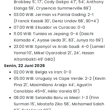
Brobbey 5', 17', Cody Gakpo 47', 54', Anthony
Elanga 59', Crysencio Summerville 89')
03.00 WIB: Jerman vs Pantai Gading: 2-1
(Franck Kessié 30', Deniz Undav 68', 90+4')
07.00 WIB: Ekuador vs Curacao: 0-0
11.00 WIB: Tunisia vs Jepang: 0-4 (Daichi
Kamada 4', Ayase Ueda 31', 83', Junya Ito 69')
23.00 WIB: Spanyol vs Arab Saudi: 4-0 (Lamiel
Yamal 10', Mikel Oyarzabal 21', 24', Hasan
Altambakti 49' GBD)
Senin, 22 Juni 2026
02.00 WIB: Belgia vs Iran: 0-0
05.00 WIB: Uruguay vs Cape Verde: 2-2 (Kevin
Pina 21', Maximiliano Araújo 44', Agustín
Canobbio 45+6', Hélio Varela 61')
08.00 WIB: Selandia Baru vs Mesir: 1-3 (Finn
Surman 15', Mostafa Ziko 58', Mohamed Salah