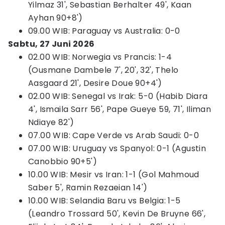
Yilmaz 31', Sebastian Berhalter 49', Kaan
Ayhan 90+8')
09.00 WIB: Paraguay vs Australia: 0-0
Sabtu, 27 Juni 2026
02.00 WIB: Norwegia vs Prancis: 1-4
(Ousmane Dambele 7', 20', 32', Thelo
Aasgaard 21', Desire Doue 90+4')
02.00 WIB: Senegal vs Irak: 5-0 (Habib Diara
4', Ismaila Sarr 56', Pape Gueye 59, 71', Iliman
Ndiaye 82')
07.00 WIB: Cape Verde vs Arab Saudi: 0-0
07.00 WIB: Uruguay vs Spanyol: 0-1 (Agustin
Canobbio 90+5')
10.00 WIB: Mesir vs Iran: 1-1 (Gol Mahmoud
Saber 5', Ramin Rezaeian 14')
10.00 WIB: Selandia Baru vs Belgia: 1-5
(Leandro Trossard 50', Kevin De Bruyne 66',