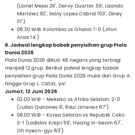
(Lionel Messi 29', Deroy Duarter 59', Lisando
Martinez 92', Sidny Lopes Cabral 103', Diney
111')
08.30 WIB: Kolombia vs Ghana: 1-0 (Jhon
Arias 14')
6. Jadwal lengkap babak penyisihan grup Piala
Dunia 2026
Piala Dunia 2026 diikuti 48 negara yang terbagi
menjadi 12 grup. Berikut jadwal lengkap babak
penyisihan grup Piala Dunia 2026 mulai dari Grup A
hingga Grup L. Catat, ya!
Jumat, 12 Juni 2026
02.00 WIB - Meksiko vs Afrika Selatan: 2-0
(Julian Quinones 9', Raul Jimenez 67')
09.00 WIB - Korea Selatan vs Republik Ceko:
2-1 (Ladislav Krejci 59', Hwang In-beom 67',
Oh Hyeon-gyu 80')