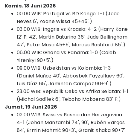
Kamis, 18 Juni 2026
00.00 WIB: Portugal vs RD Kongo: 1-1 (João
Neves 6', Yoane Wissa 45+45'.)
03.00 WIB: Inggris vs Kroasia: 4-2 (Harry Kane
12' P, 42', Martin Baturina 36', Jude Bellingham
47', Petar Musa 45+5', Marcus Rashford 85'.)
06.00 WIB: Ghana vs Panama: 1-0 (Caleb
Yirenkyi 90+5'.)
09.00 WIB: Uzbekistan vs Kolombia: 1-3
(Daniel Muñoz 40', Abbosbek Fayzullaev 60',
Luis Díaz 65', Jaminton Campaz 90+9'.)
23.00 WIB: Republik Ceko vs Afrika Selatan: 1-1
(Michal Sadílek 6', Teboho Mokoena 83' P.)
Jumat, 19 Juni 2026
02.00 WIB: Swiss vs Bosnia dan Herzegovina:
4-1 (Johan Manzambi 74', 90', Rubén Vargas
84', Ermin Mahmić 90+3'., Granit Xhaka 90+7'