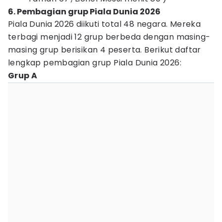
6. Pembagian grup Piala Dunia 2026
Piala Dunia 2026 diikuti total 48 negara. Mereka
terbagi menjadi 12 grup berbeda dengan masing-
masing grup berisikan 4 peserta. Berikut daftar
lengkap pembagian grup Piala Dunia 2026:
Grup A