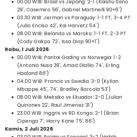
00.00 WIB: Brasil vs Jepang: 2-1 (Kaishu Sano
29', Casemiro 56', Gabriel Martinelli 90+6')
03.30 WIB: Jerman vs Paraguay: 1-1 FT, 3-4 PT
(Julio Enciso 42', Kai Harvetz 54')
08.00 WIB: Belanda vs Maroko: 1-1 FT, 2-3 PT
(Cody Gakpo 72', Issa Diop 90+1')
Rabu, 1 Juli 2026
00.00 WIB: Pantai Gading vs Norwegia: 1-2
(Antonio Nusa 39', Amad Diallio 74', Erling
Haaland 86')
04.00 WIB: Prancis vs Swedia: 3-0 (Kylian
Mbappe 45', 74', Bradley Barcola 53')
08.00 WIB: Meksiko vs Ekuador: 2-0 (Julian
Quinones 22', Raul Jimenez 31')
23.00 WIB: Inggris vs RD Kongo: 2-1 (Brian
Cipenga 7', Harry Kane 75', 86')
Kamis, 2 Juli 2026
03.00 WIB: Belgia vs Senegal: 3-2 (Habib