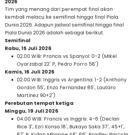
2026
Tim yang menang dari perempat final akan
kembali melacu ke semifinal hingga final Piala
Dunia 2026. Adapun jadwal semifinal hingga final
Piala Dunia 2026 adalah sebagai berikut.
Semifinal
Rabu, 15 Juli 2026
02.00 WIB: Prancis vs Spanyol: 0-2 (Mikel
Oyarzabal 22' P, Pedro Porro 58')
Kamis, 16 Juli 2026
02.00 WIB: Inggris vs Argentina: 1-2 (Anthony
Gordon 55', Enzo Fernandez 85', Lautaro
Martinez 90+2')
Perebutan tempat ketiga
Minggu, 19 Juli 2026
04.00 WIB: Prancis vs Inggris: 4-6 (Declan
Rice 3', Ezri Konsa 18', Bukayo Saka 37', 45+1',
87' P, Kylian Mbappe 48', 66', Bradley Barcola