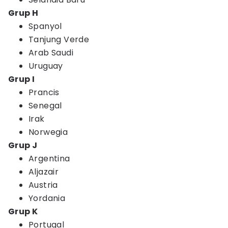
Grup H
Spanyol
Tanjung Verde
Arab Saudi
Uruguay
Grup I
Prancis
Senegal
Irak
Norwegia
Grup J
Argentina
Aljazair
Austria
Yordania
Grup K
Portugal