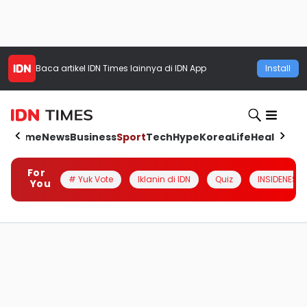
Baca artikel
IDN Times
lainnya di IDN App
Install
Home
News
Business
Sport
Tech
Hype
Korea
Life
Health
Aut
For
# Yuk Vote
Iklanin di IDN
Quiz
INSIDENESIA
You