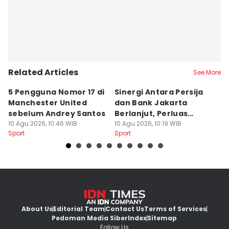
Related Articles
See More
5 Pengguna Nomor 17 di
Sinergi Antara Persija
6
Manchester United
dan Bank Jakarta
T
sebelum Andrey Santos
Berlanjut, Perluas
M
10 Agu 2026, 10:46 WIB
Kolaborasi
10 Agu 2026, 10:19 WIB
M
10
Sport
Sport
Sp
About Us
Editorial Team
Contact Us
Terms of Services
Pedoman Media Siber
Index
Sitemap
Follow Us