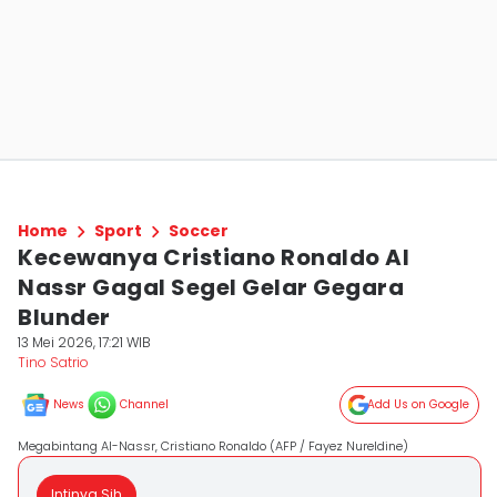
Home
Sport
Soccer
Kecewanya Cristiano Ronaldo Al
Nassr Gagal Segel Gelar Gegara
Blunder
13 Mei 2026, 17:21 WIB
Tino Satrio
News
Channel
Add Us on Google
Megabintang Al-Nassr, Cristiano Ronaldo (AFP / Fayez Nureldine)
Intinya Sih