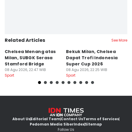
Related Articles
See More
Chelsea Menang atas
Bekuk Milan, Chelsea
T
Milan, SUBGK Serasa
Dapat Trofi Indonesia
ke
Stamford Bridge
Super Cup 2026
S
08 Agu 2026, 22:47 WIB
08 Agu 2026, 22:25 WIB
08
Sport
Sport
Sp
About Us
Editorial Team
Contact Us
Terms of Services
Pedoman Media Siber
Index
Sitemap
Follow Us