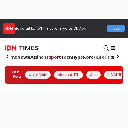
Baca artikel
IDN Times
lainnya di IDN App
Install
Home
News
Business
Sport
Tech
Hype
Korea
Life
Health
Aut
For
# Yuk Vote
Iklanin di IDN
Quiz
INSIDENESIA
You