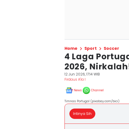
Home
Sport
Soccer
4 Laga Portug
2026, Nirkalah
12 Jun 2026, 17:14 WIB
Firdaus A'la I
News
Channel
Timnas Portugal (pixabay.com/bici)
Intinya Sih