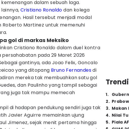
h kemenangan dalam sebuah laga.
 lainnya,
Cristiano Ronaldo
dan kolega
nangan. Hasil tersebut menjadi modal
n Roberto Martinez untuk memenuhi
ra.
npa gol di markas Meksiko
kan Cristiano Ronaldo dalam duel kontra
a persahabatan pada 29 Maret 2026
ebagai gantinya, ada Joao Felix, Goncalo
ceicao yang ditopang
Bruno Fernandes
di
ehadiran mereka tak membuahkan satu gol
Trendi
Guedes, dan Paulinho yang tampil sebagai
 serang juga tak mampu memecah
1
.
Gubern
2
.
Prabow
tampil di hadapan pendukung sendiri juga tak
3
.
Makan B
ih Javier Aguirre memainkan ujung
4
.
Nilai T
ul Jimenez, sejak menit pertama hingga
5
.
Piala A