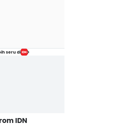
ih seru di
from IDN