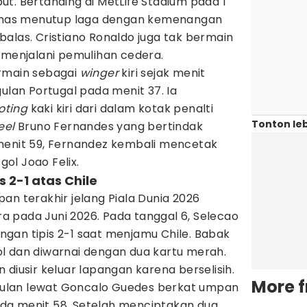
t. Bertanding di MetLife Stadium pada 1
Quinas menutup laga dengan kemenangan
alas. Cristiano Ronaldo juga tak bermain
 menjalani pemulihan cedera.
ermain sebagai
winger
kiri sejak menit
an Portugal pada menit 37. Ia
oting
kaki kiri dari dalam kotak penalti
Tonton leb
eel
Bruno Fernandes yang bertindak
menit 59, Fernandez kembali mencetak
gol Joao Felix.
s 2-1 atas Chile
an terakhir jelang Piala Dunia 2026
 pada Juni 2026. Pada tanggal 6, Selecao
gan tipis 2-1 saat menjamu Chile. Babak
l dan diwarnai dengan dua kartu merah.
 diusir keluar lapangan karena berselisih.
More 
ulan lewat Goncalo Guedes berkat umpan
da menit 58. Setelah menciptakan dua