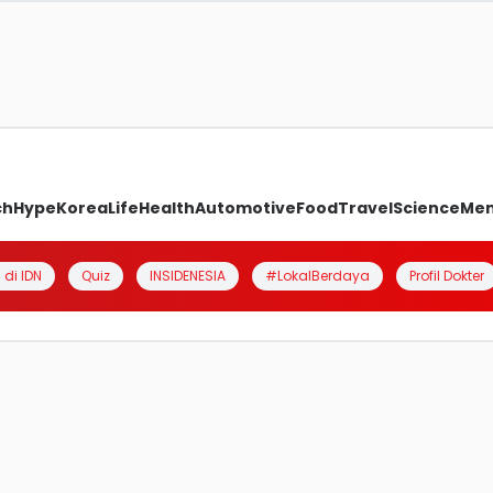
ch
Hype
Korea
Life
Health
Automotive
Food
Travel
Science
Me
 di IDN
Quiz
INSIDENESIA
#LokalBerdaya
Profil Dokter