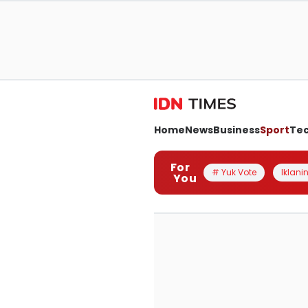
Home
News
Business
Sport
Te
For
# Yuk Vote
Iklanin
You