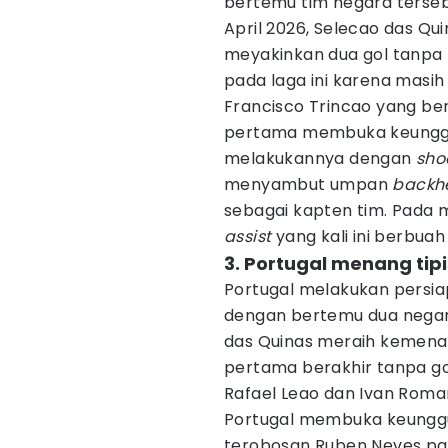
bertemu tim negara tersebu
April 2026, Selecao das 
meyakinkan dua gol tanpa b
pada laga ini karena masih
Francisco Trincao yang b
pertama membuka keunggul
melakukannya dengan
sho
menyambut umpan
backh
sebagai kapten tim. Pada 
assist
yang kali ini berbuah 
3. Portugal menang tipi
Portugal melakukan persiap
dengan bertemu dua negara
das Quinas meraih kemenan
pertama berakhir tanpa go
Rafael Leao dan Ivan Roman
Portugal membuka keungg
terobosan Ruben Neves pa