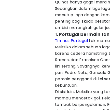
Quinas hanya gagal merai
Sedangkan dalam tiga laga
menutup laga dengan keme
penting bagi skuad besuta
ambisi merengkuh gelar jua
1. Portugal bermain ta
Timnas Portugal
tak memain
Meksiko dalam sebuah lag
karena cedera hamstring. S
Ramos, dan Francisco Con
lini serang. Sayangnya, k
pun. Pedro Neto, Goncalo 
pemain pengganti di lini
kebuntuan.
Di sisi lain, Meksiko yang 
mampu mencetak gol. Pelat
tombak berpengalaman, Ra