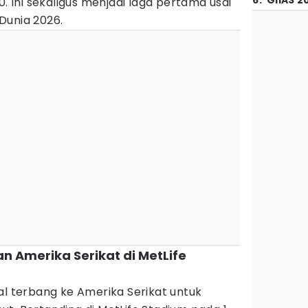
6
.
GIIAS 2
0. Ini sekaligus menjadi laga pertama usai
 Dunia 2026.
n Amerika Serikat di MetLife
al terbang ke Amerika Serikat untuk