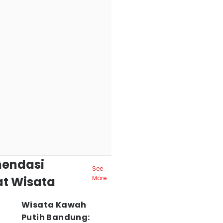
endasi
See
t Wisata
More
Wisata Kawah
Putih Bandung: