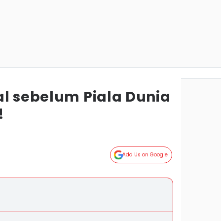
al sebelum Piala Dunia
!
Add Us on Google