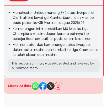
Manchester United menang 3-2 atas Liverpool di
Old Trafford lewat gol Cunha, Sesko, dan Mainoo
pada pekan ke-35 Premier League 2025/26.
Kemenangan ini memastikan MU lolos ke Liga
Champions musim depan karena poinnya tak
terkejar Bournemouth di posisi enam klasemen.
MU mencatat dua kemenangan atas Liverpool
dalam satu musim dan kembali ke Liga Champions
setelah absen dua musim.
This section summary was AI-assisted and reviewed by
our editorial team.
Share Article