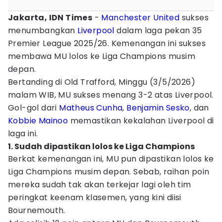
Jakarta, IDN Times
-
Manchester United
sukses
menumbangkan
Liverpool
dalam laga pekan 35
Premier League 2025/26. Kemenangan ini sukses
membawa MU lolos ke Liga Champions musim
depan.
Bertanding di Old Trafford, Minggu (3/5/2026)
malam WIB, MU sukses menang 3-2 atas Liverpool.
Gol-gol dari
Matheus Cunha
,
Benjamin Sesko
, dan
Kobbie Mainoo
memastikan kekalahan Liverpool di
laga ini.
1. Sudah dipastikan lolos ke Liga Champions
Berkat kemenangan ini, MU pun dipastikan lolos ke
Liga Champions musim depan. Sebab, raihan poin
mereka sudah tak akan terkejar lagi oleh tim
peringkat keenam klasemen, yang kini diisi
Bournemouth.