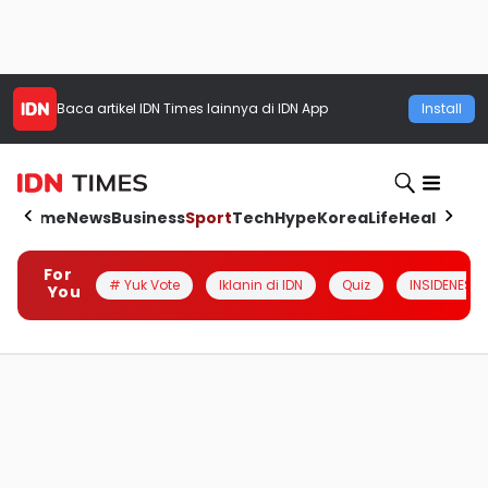
Baca artikel
IDN Times
lainnya di IDN App
Install
Home
News
Business
Sport
Tech
Hype
Korea
Life
Health
Aut
For
# Yuk Vote
Iklanin di IDN
Quiz
INSIDENESIA
You