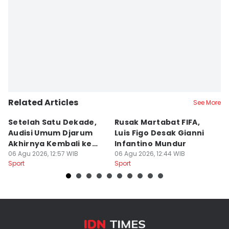
Related Articles
See More
Setelah Satu Dekade,
Rusak Martabat FIFA,
K
Audisi Umum Djarum
Luis Figo Desak Gianni
d
Akhirnya Kembali ke
Infantino Mundur
J
Makassar
06 Agu 2026, 12:57 WIB
06 Agu 2026, 12:44 WIB
06
Sport
Sport
Sp