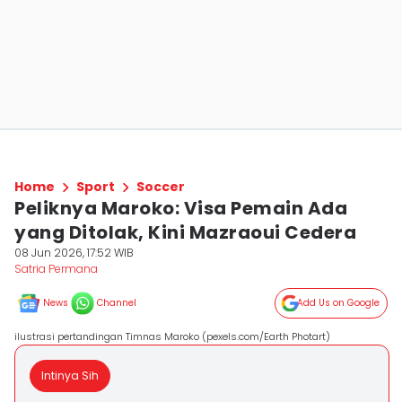
Home
Sport
Soccer
Peliknya Maroko: Visa Pemain Ada
yang Ditolak, Kini Mazraoui Cedera
08 Jun 2026, 17:52 WIB
Satria Permana
News
Channel
Add Us on Google
ilustrasi pertandingan Timnas Maroko (pexels.com/Earth Photart)
Intinya Sih