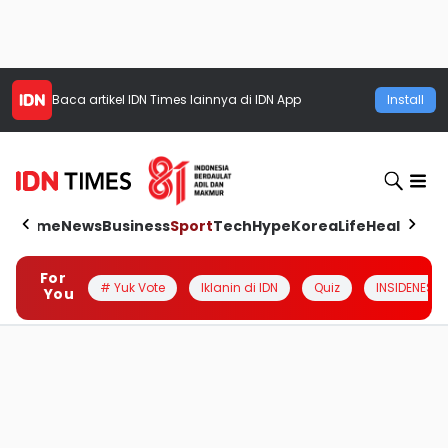
Baca artikel
IDN Times
lainnya di IDN App
Install
Home
News
Business
Sport
Tech
Hype
Korea
Life
Health
Aut
For
# Yuk Vote
Iklanin di IDN
Quiz
INSIDENESIA
You