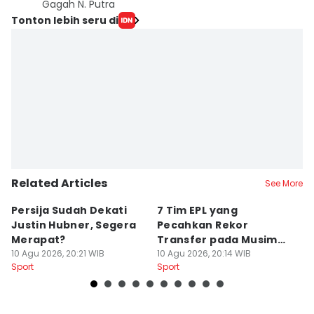
Gagah N. Putra
Tonton lebih seru di
Related Articles
See More
Persija Sudah Dekati
7 Tim EPL yang
P
Justin Hubner, Segera
Pecahkan Rekor
J
Merapat?
Transfer pada Musim
K
10 Agu 2026, 20:21 WIB
Panas 2026
10 Agu 2026, 20:14 WIB
2
10
Sport
Sport
Sp