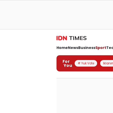
Home
News
Business
Sport
Te
For
# Yuk Vote
Iklanin
You