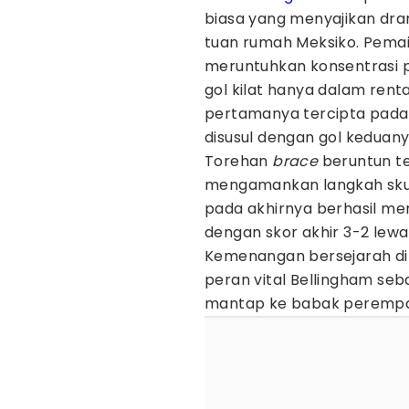
biasa yang menyajikan dram
tuan rumah Meksiko. Pemain
meruntuhkan konsentrasi 
gol kilat hanya dalam renta
pertamanya tercipta pada
disusul dengan gol keduan
​Torehan
brace
beruntun te
mengamankan langkah skuad 
pada akhirnya berhasil me
dengan skor akhir 3-2 lew
Kemenangan bersejarah di
peran vital Bellingham se
mantap ke babak perempat