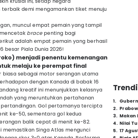
n krusial ini, setiap negara
erbaik demi mengamankan tiket menuju
ingan, muncul empat pemain yang tampil
l mencetak
brace
penting bagi
rikut adalah empat pemain yang berhasil
6 besar Piala Dunia 2026!
aroko) menjadi penentu kemenangan
tuk melaju ke perempat final
ar biasa sebagai motor serangan utama
berhadapan dengan Kanada di babak 16
Trendi
landang kreatif ini menunjukkan kelasnya
indah yang meruntuhkan pertahanan
1
.
Gubern
 pertandingan. Gol pertamanya tercipta
2
.
Prabow
nit ke-50, sementara gol kedua
3
.
Makan B
erangan balik cepat di menit ke-82.
4
.
Nilai T
ahi memastikan Singa Atlas mengunci
5
.
17 Agus
ngan skor 3-0 atas Kanada. Performa