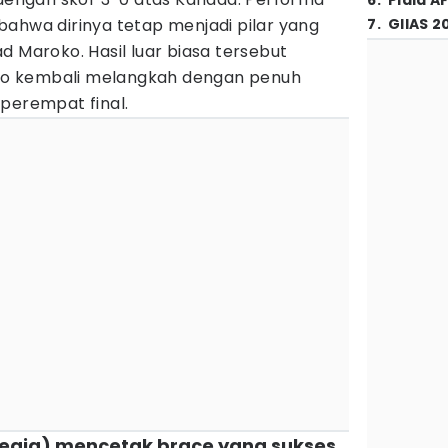
6
.
Piala A
bahwa dirinya tetap menjadi pilar yang
7
.
GIIAS 2
d Maroko. Hasil luar biasa tersebut
o kembali melangkah dengan penuh
perempat final.
wegia) mencetak brace yang sukses