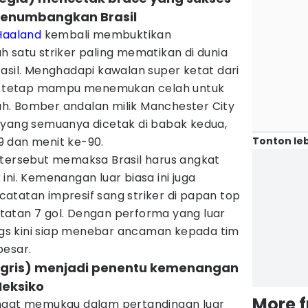
numbangkan Brasil
 Haaland
kembali membuktikan
 satu striker paling mematikan di dunia
asil. Menghadapi kawalan super ketat dari
 ia tetap mampu menemukan celah untuk
h. Bomber andalan milik Manchester City
yang semuanya dicetak di babak kedua,
Tonton leb
 dan menit ke-90.
d tersebut memaksa Brasil harus angkat
ini. Kemenangan luar biasa ini juga
atatan impresif sang striker di papan top
atan 7 gol. Dengan performa yang luar
ings kini siap menebar ancaman kepada tim
besar.
nggris) menjadi penentu kemenangan
Meksiko
More 
ngat memukau dalam pertandingan luar