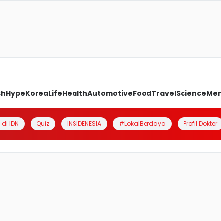
ch
Hype
Korea
Life
Health
Automotive
Food
Travel
Science
Me
 di IDN
Quiz
INSIDENESIA
#LokalBerdaya
Profil Dokter