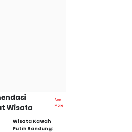
endasi
See
t Wisata
More
Wisata Kawah
Putih Bandung: