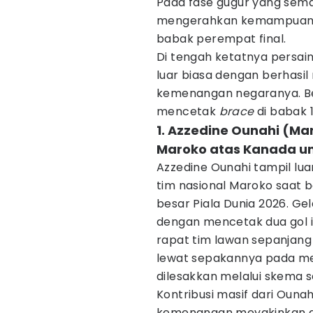
Pada fase gugur yang semaki
mengerahkan kemampuan t
babak perempat final.
​Di tengah ketatnya persa
luar biasa dengan berhasi
kemenangan negaranya. Be
mencetak
brace
di babak 1
1. Azzedine Ounahi (M
Maroko atas Kanada un
Azzedine Ounahi tampil lu
tim nasional Maroko saat 
besar Piala Dunia 2026. Ge
dengan mencetak dua gol 
rapat tim lawan sepanjang
lewat sepakannya pada me
dilesakkan melalui skema s
Kontribusi masif dari Oun
kemenangan meyakinkan de