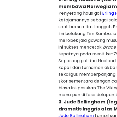
membawa Norwegia me
Penyerang haus gol
Erling
ketajamannya sebagai salah
saat bersua tim tangguh Br
lini belakang Tim Samba,
merobek jala gawang musu
ini sukses mencetak
brace
tepatnya pada menit ke-79
​Sepasang gol dari Haalan
koper dari turnamen akbar 
sekaligus memperpanjang c
skor sementara dengan cat
biasa ini, pasukan The Vik
mana pun di fase delapan 
3. Jude Bellingham (I
dramatis Inggris atas 
Jude Bellingham
tampil sa