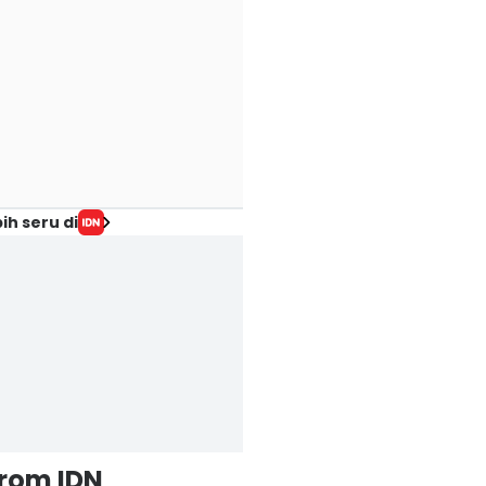
ih seru di
from IDN