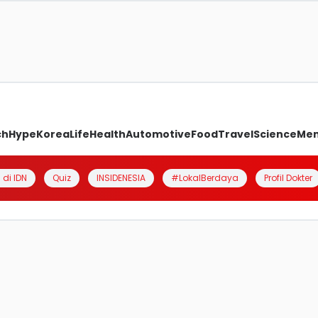
ch
Hype
Korea
Life
Health
Automotive
Food
Travel
Science
Me
 di IDN
Quiz
INSIDENESIA
#LokalBerdaya
Profil Dokter