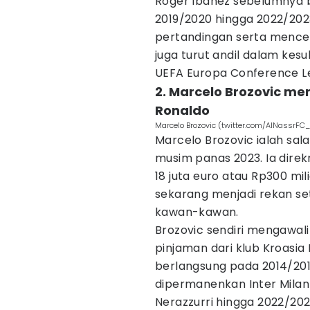
Roger Ibanez sebelumnya 
2019/2020 hingga 2022/202
pertandingan serta mencet
juga turut andil dalam kes
UEFA Europa Conference L
2. Marcelo Brozovic men
Ronaldo
Marcelo Brozovic (twitter.com/AlNassrFC
Marcelo Brozovic ialah sala
musim panas 2023. Ia direk
18 juta euro atau Rp300 mi
sekarang menjadi rekan set
kawan-kawan.
Brozovic sendiri mengawali
pinjaman dari klub Kroasi
berlangsung pada 2014/2015
dipermanenkan Inter Mila
Nerazzurri hingga 2022/202