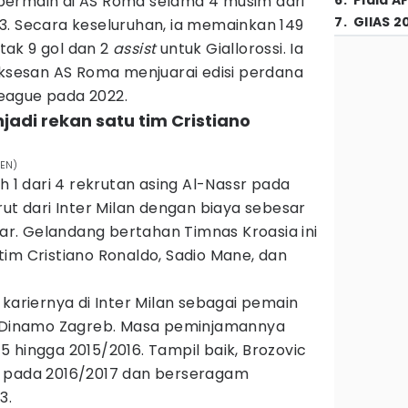
bermain di AS Roma selama 4 musim dari
6
.
Piala A
7
.
GIIAS 2
3. Secara keseluruhan, ia memainkan 149
ak 9 gol dan 2
assist
untuk Giallorossi. Ia
uksesan AS Roma menjuarai edisi perdana
eague pada 2022.
jadi rekan satu tim Cristiano
_EN)
h 1 dari 4 rekrutan asing Al-Nassr pada
rut dari Inter Milan dengan biaya sebesar
liar. Gelandang bertahan Timnas Kroasia ini
im Cristiano Ronaldo, Sadio Mane, dan
 kariernya di Inter Milan sebagai pemain
a Dinamo Zagreb. Masa peminjamannya
 hingga 2015/2016. Tampil baik, Brozovic
n pada 2016/2017 dan berseragam
3.