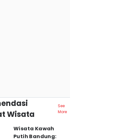
endasi
See
t Wisata
More
Wisata Kawah
Putih Bandung: