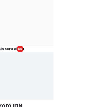
ih seru di
from IDN