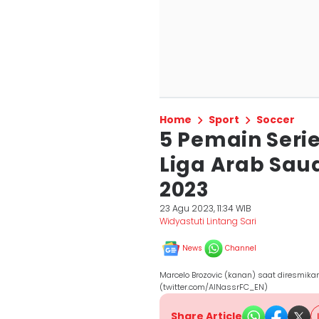
Home
Sport
Soccer
5 Pemain Seri
Liga Arab Sau
2023
23 Agu 2023, 11:34 WIB
Widyastuti Lintang Sari
News
Channel
Marcelo Brozovic (kanan) saat diresmika
(twitter.com/AlNassrFC_EN)
Share Article