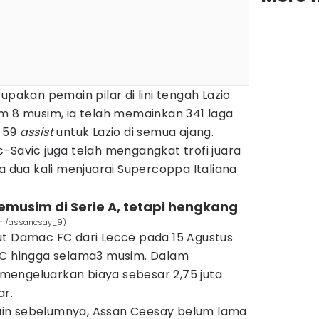
upakan pemain pilar di lini tengah Lazio
am 8 musim, ia telah memainkan 341 laga
n 59
assist
untuk Lazio di semua ajang.
-Savic juga telah mengangkat trofi juara
ta dua kali menjuarai Supercoppa Italiana
emusim di Serie A, tetapi hengkang
com/assancsay_9)
ut Damac FC dari Lecce pada 15 Agustus
FC hingga selama3 musim. Dalam
engeluarkan biaya sebesar 2,75 juta
ar.
in sebelumnya, Assan Ceesay belum lama