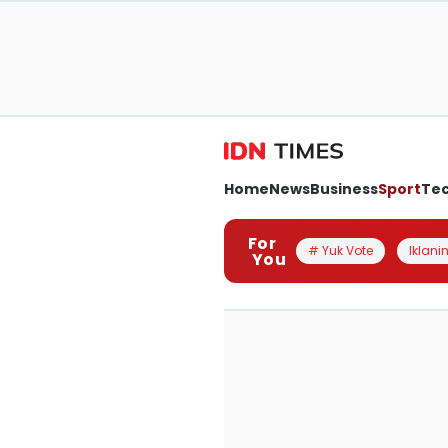
Home
News
Business
Sport
Te
For
# Yuk Vote
Iklanin
You