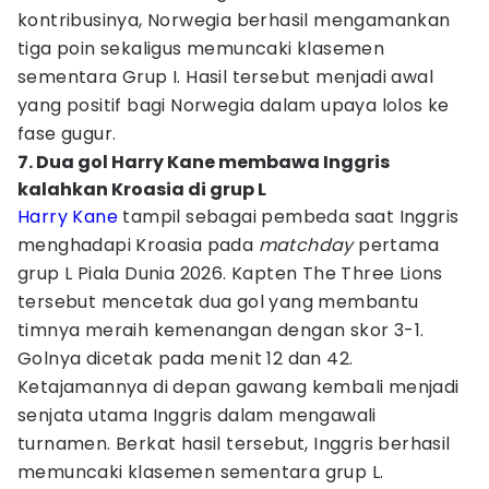
kontribusinya, Norwegia berhasil mengamankan
tiga poin sekaligus memuncaki klasemen
sementara Grup I. Hasil tersebut menjadi awal
yang positif bagi Norwegia dalam upaya lolos ke
fase gugur.
7. Dua gol Harry Kane membawa Inggris
kalahkan Kroasia di grup L
Harry Kane
tampil sebagai pembeda saat Inggris
menghadapi Kroasia pada
matchday
pertama
grup L Piala Dunia 2026. Kapten The Three Lions
tersebut mencetak dua gol yang membantu
timnya meraih kemenangan dengan skor 3-1.
Golnya dicetak pada menit 12 dan 42.
Ketajamannya di depan gawang kembali menjadi
senjata utama Inggris dalam mengawali
turnamen. Berkat hasil tersebut, Inggris berhasil
memuncaki klasemen sementara grup L.