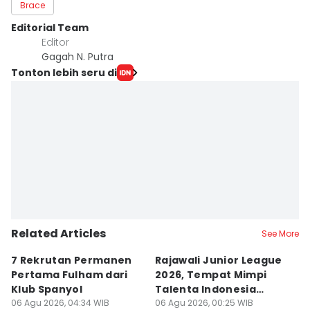
Brace
Editorial Team
Editor
Gagah N. Putra
Tonton lebih seru di
Related Articles
See More
7 Rekrutan Permanen
Rajawali Junior League
A
Pertama Fulham dari
2026, Tempat Mimpi
D
Klub Spanyol
Talenta Indonesia
D
06 Agu 2026, 04:34 WIB
Dimulai
06 Agu 2026, 00:25 WIB
06