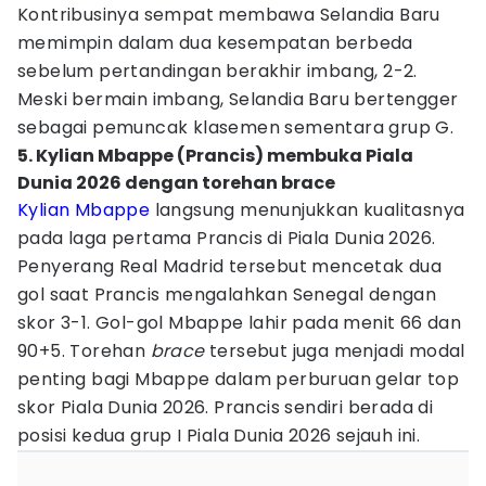
Kontribusinya sempat membawa Selandia Baru
memimpin dalam dua kesempatan berbeda
sebelum pertandingan berakhir imbang, 2-2.
Meski bermain imbang, Selandia Baru bertengger
sebagai pemuncak klasemen sementara grup G.
5. Kylian Mbappe (Prancis) membuka Piala
Dunia 2026 dengan torehan brace
Kylian Mbappe
langsung menunjukkan kualitasnya
pada laga pertama Prancis di Piala Dunia 2026.
Penyerang Real Madrid tersebut mencetak dua
gol saat Prancis mengalahkan Senegal dengan
skor 3-1. Gol-gol Mbappe lahir pada menit 66 dan
90+5. Torehan
brace
tersebut juga menjadi modal
penting bagi Mbappe dalam perburuan gelar top
skor Piala Dunia 2026. Prancis sendiri berada di
posisi kedua grup I Piala Dunia 2026 sejauh ini.