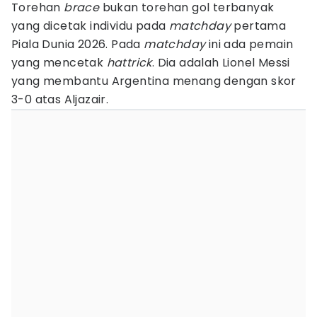
Torehan
brace
bukan torehan gol terbanyak
yang dicetak individu pada
matchday
pertama
Piala Dunia 2026. Pada
matchday
ini ada pemain
yang mencetak
hattrick
. Dia adalah Lionel Messi
yang membantu Argentina menang dengan skor
3-0 atas Aljazair.