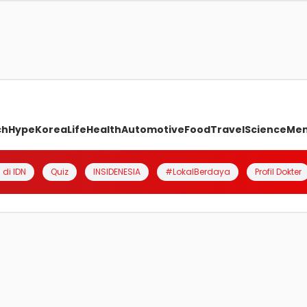
ch
Hype
Korea
Life
Health
Automotive
Food
Travel
Science
Me
 di IDN
Quiz
INSIDENESIA
#LokalBerdaya
Profil Dokter