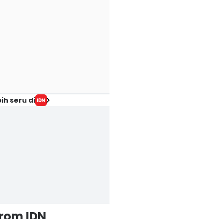
ih seru di
from IDN