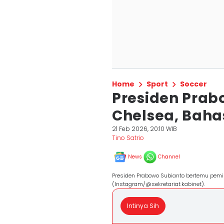
Home
Sport
Soccer
Presiden Prab
Chelsea, Baha
21 Feb 2026, 20:10 WIB
Tino Satrio
News
Channel
Presiden Prabowo Subianto bertemu pemil
(Instagram/@sekretariat.kabinet).
Intinya Sih