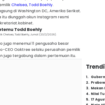
emilik
Chelsea
,
Todd Boehly
.
gsung di Washington DC, Amerika Serikat.
tu diunggah akun Instagram resmi
kretariat.kabinet.
ketemu Todd Boehly
ik Chelsea, Todd Boehly, Jumat (20/2/2026).
wo juga menemui 11 pengusaha besar
Co-CEO Oaktree selaku perusahan pemilik
an juga tergabung dalam pertemuan itu.
Trendi
1
.
Gubern
2
.
Prabow
3
.
Makan B
4
.
Nilai T
5
.
17 Agus