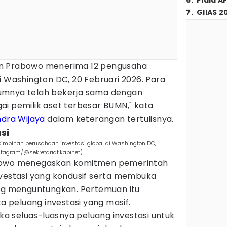
6
.
Piala A
7
.
GIIAS 2
iden Prabowo menerima 12 pengusaha
i Washington DC, 20 Februari 2026. Para
umnya telah bekerja sama dengan
ai pemilik aset terbesar BUMN," kata
ndra Wijaya
dalam keterangan tertulisnya.
si
pimpinan perusahaan investasi global di Washington DC,
stagram/@sekretariat.kabinet).
abowo menegaskan komitmen pemerintah
nvestasi yang kondusif serta membuka
ing menguntungkan. Pertemuan itu
peluang investasi yang masif.
 seluas-luasnya peluang investasi untuk