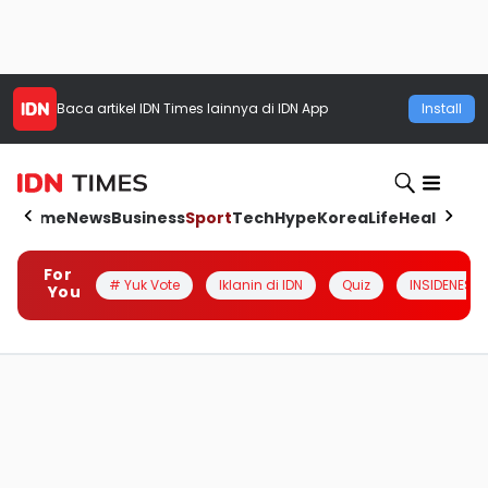
Baca artikel
IDN Times
lainnya di IDN App
Install
Home
News
Business
Sport
Tech
Hype
Korea
Life
Health
Aut
For
# Yuk Vote
Iklanin di IDN
Quiz
INSIDENESIA
You