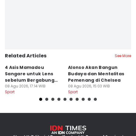
Related Articles
See More
4 Asis Mamadou
Alonso Akan Bangun
I
Sangare untuk Lens
Budaya dan Mentalitas
G
sebelum Bergabung
Pemenang di Chelsea
I
dengan Brentford
08 Agu 2026, 17:14 WIB
08 Agu 2026, 15:03 WIB
08
Sport
Sport
Sp