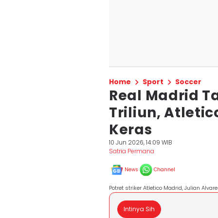
Home
Sport
Soccer
Real Madrid Ta
Triliun, Atlet
Keras
10 Jun 2026, 14:09 WIB
Satria Permana
News
Channel
Potret striker Atletico Madrid, Julian Alvare
Intinya Sih