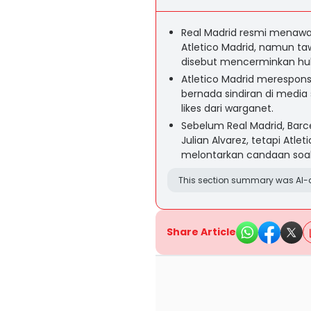
Real Madrid resmi menawar J
Atletico Madrid, namun ta
disebut mencerminkan hub
Atletico Madrid merespon
bernada sindiran di media 
likes dari warganet.
Sebelum Real Madrid, Bar
Julian Alvarez, tetapi Atl
melontarkan candaan soal 
This section summary was AI-a
Share Article