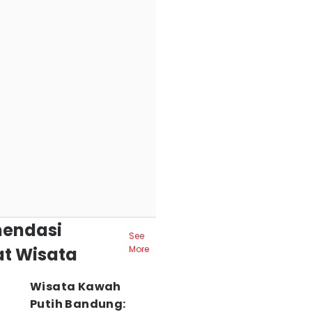
endasi
See
t Wisata
More
Wisata Kawah
Putih Bandung: