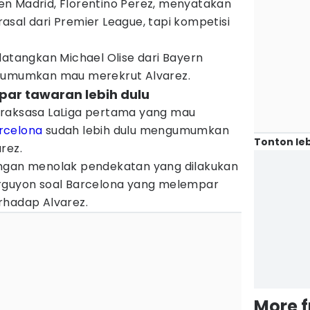
iden Madrid, Florentino Perez, menyatakan
sal dari Premier League, tapi kompetisi
datangkan Michael Olise dari Bayern
ngumumkan mau merekrut Alvarez.
par tawaran lebih dulu
 raksasa LaLiga pertama yang mau
rcelona
sudah lebih dulu mengumumkan
Tonton leb
rez.
engan menolak pendekatan yang dilakukan
erguyon soal Barcelona yang melempar
rhadap Alvarez.
More 