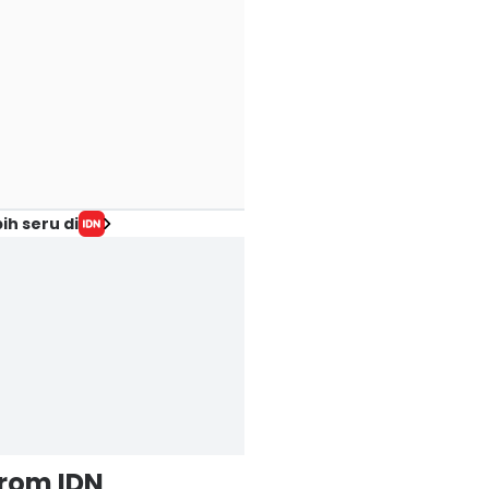
ih seru di
from IDN