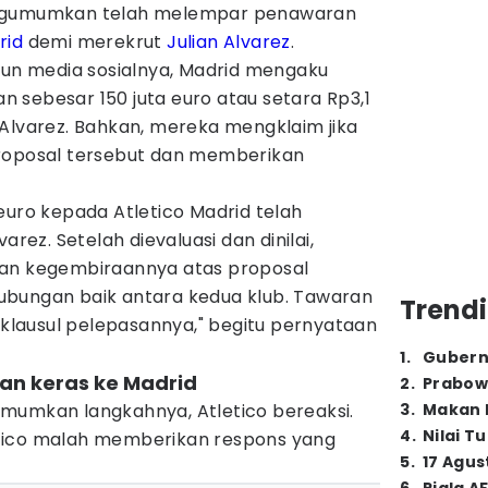
engumumkan telah melempar penawaran
rid
demi merekrut
Julian Alvarez
.
kun media sosialnya, Madrid mengaku
 sebesar 150 juta euro atau setara Rp3,1
 Alvarez. Bahkan, mereka mengklaim jika
proposal tersebut dan memberikan
euro kepada Atletico Madrid telah
arez. Setelah dievaluasi dan dinilai,
kan kegembiraannya atas proposal
ubungan baik antara kedua klub. Tawaran
Trendi
l klausul pelepasannya," begitu pernyataan
1
.
Gubern
ran keras ke Madrid
2
.
Prabow
mumkan langkahnya, Atletico bereaksi.
3
.
Makan B
4
.
Nilai T
tico malah memberikan respons yang
5
.
17 Agus