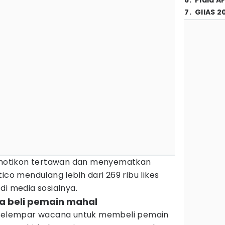
6
.
Piala A
7
.
GIIAS 2
otikon tertawan dan menyematkan
ico mendulang lebih dari 269 ribu likes
di media sosialnya.
a beli pemain mahal
elempar wacana untuk membeli pemain