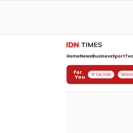
Home
News
Business
Sport
Te
For
# Yuk Vote
Iklanin
You