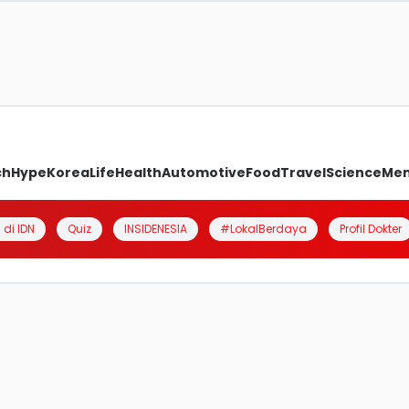
ch
Hype
Korea
Life
Health
Automotive
Food
Travel
Science
Me
 di IDN
Quiz
INSIDENESIA
#LokalBerdaya
Profil Dokter