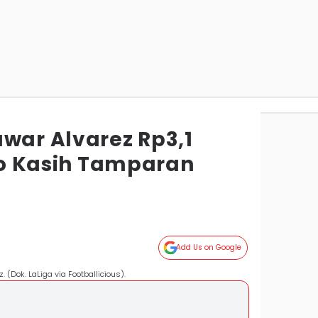
war Alvarez Rp3,1
ico Kasih Tamparan
Add Us on Google
z. (Dok. LaLiga via Footballicious).