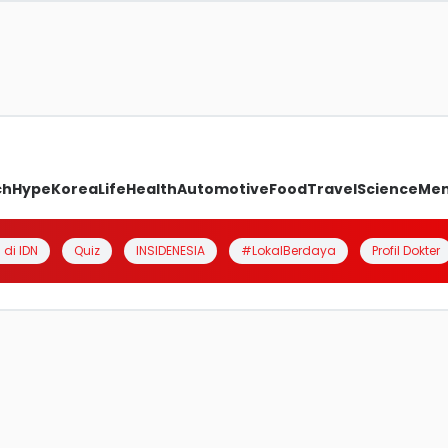
ch
Hype
Korea
Life
Health
Automotive
Food
Travel
Science
Me
 di IDN
Quiz
INSIDENESIA
#LokalBerdaya
Profil Dokter