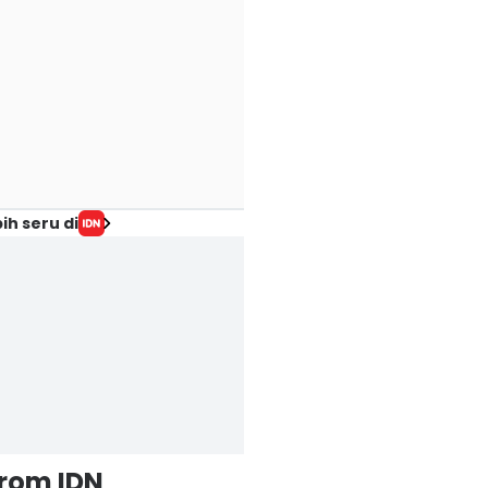
ih seru di
from IDN