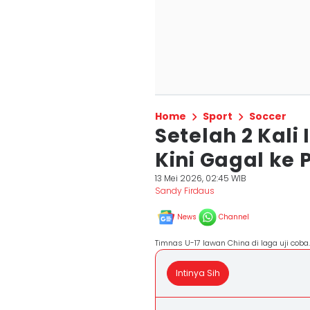
Home
Sport
Soccer
Setelah 2 Kali
Kini Gagal ke 
13 Mei 2026, 02:45 WIB
Sandy Firdaus
News
Channel
Timnas U-17 lawan China di laga uji coba.
Intinya Sih