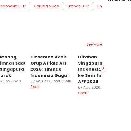
Indonesia U-17
Garuda Muda
Timnas U-17
Timnas Indonesia
See More
Menang,
Klasemen Akhir
Ditahan
Me
Timnas saat
Grup A Piala AFF
Singapura, Timnas
F
Singapura
2026: Timnas
Indonesia Gagal
G
Buruk
Indonesia Gugur
ke Semifinal Piala
I
6, 22:11 WIB
07 Agu 2026, 22:08 WIB
AFF 2026
07
Sport
Sp
07 Agu 2026, 22:01 WIB
Sport