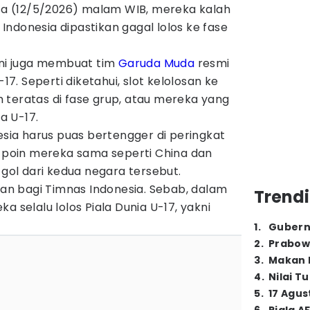
asa (12/5/2026) malam WIB, mereka kalah
, Indonesia dipastikan gagal lolos ke fase
ini juga membuat tim
Garuda Muda
resmi
-17. Seperti diketahui, slot kelolosan ke
tim teratas di fase grup, atau mereka yang
ia U-17.
nesia harus puas bertengger di peringkat
n poin mereka sama seperti China dan
 gol dari kedua negara tersebut.
aran bagi Timnas Indonesia. Sebab, dalam
Trendi
a selalu lolos Piala Dunia U-17, yakni
1
.
Gubern
2
.
Prabow
3
.
Makan B
4
.
Nilai T
5
.
17 Agus