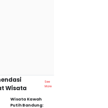
endasi
See
t Wisata
More
Wisata Kawah
Putih Bandung: