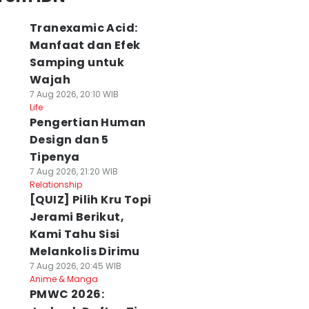
Piala Dunia U-17
Tranexamic Acid:
Manfaat dan Efek
Samping untuk
Wajah
7 Aug 2026, 20:10 WIB
Life
Pengertian Human
nit 66, Ilhan
Menit 47, Timnas
Baker Buang
Design dan 5
andi Jebol
Ungguli Singapura
Peluang, Timnas
Tipenya
awang Timnas
Lewat Aksi Ragnar
Indonesia
7 Aug 2026, 21:20 WIB
ndonesia
Oratmangoen
Tertahan Tanpa
Relationship
 Agu 2026, 21:31 WIB
07 Agu 2026, 21:12 WIB
Gol di Babak I
[QUIZ] Pilih Kru Topi
ort
Sport
07 Agu 2026, 20:54 WI
Jerami Berikut,
Sport
Kami Tahu Sisi
Melankolis Dirimu
7 Aug 2026, 20:45 WIB
Anime & Manga
PMWC 2026: