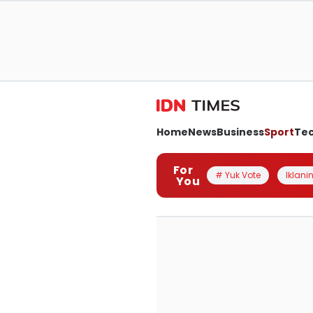
Home
News
Business
Sport
Te
For
# Yuk Vote
Iklanin
You