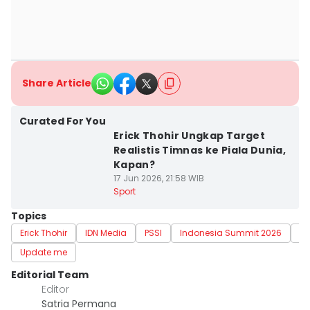
Share Article
Curated For You
Erick Thohir Ungkap Target
Realistis Timnas ke Piala Dunia,
Kapan?
17 Jun 2026, 21:58 WIB
Sport
Topics
Erick Thohir
IDN Media
PSSI
Indonesia Summit 2026
In
Update me
Editorial Team
Editor
Satria Permana