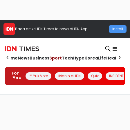
Baca artikel
IDN Times
lainnya di IDN App
Install
Home
News
Business
Sport
Tech
Hype
Korea
Life
Health
Aut
For
# Yuk Vote
Iklanin di IDN
Quiz
INSIDENESIA
You