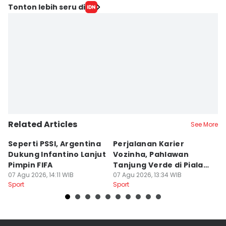
Tonton lebih seru di
Related Articles
See More
Seperti PSSI, Argentina
Perjalanan Karier
C
Dukung Infantino Lanjut
Vozinha, Pahlawan
R
Pimpin FIFA
Tanjung Verde di Piala
M
07 Agu 2026, 14:11 WIB
Dunia 2026
07 Agu 2026, 13:34 WIB
C
07
Sport
Sport
Sp