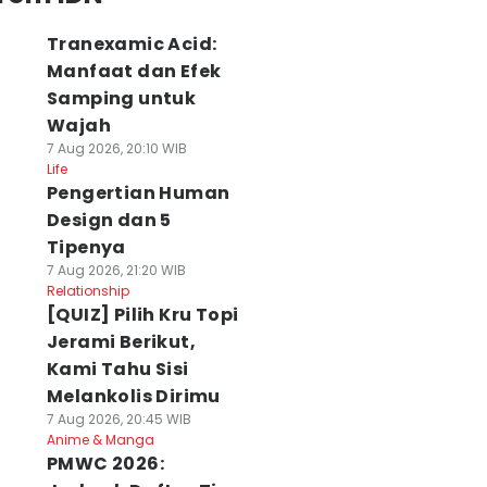
Tranexamic Acid:
Manfaat dan Efek
Samping untuk
Wajah
7 Aug 2026, 20:10 WIB
Life
Pengertian Human
Design dan 5
Tipenya
7 Aug 2026, 21:20 WIB
Relationship
[QUIZ] Pilih Kru Topi
Jerami Berikut,
Kami Tahu Sisi
lasemen Akhir
Ditahan
Menit 66, Ilhan
Melankolis Dirimu
up A Piala AFF
Singapura, Timnas
Fandi Jebol
7 Aug 2026, 20:45 WIB
026: Timnas
Indonesia Gagal
Gawang Timnas
Anime & Manga
ndonesia Gugur
ke Semifinal Piala
Indonesia
PMWC 2026:
 Agu 2026, 22:08 WIB
AFF 2026
07 Agu 2026, 21:31 WIB