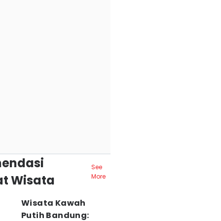
endasi
See
t Wisata
More
Wisata Kawah
Putih Bandung: