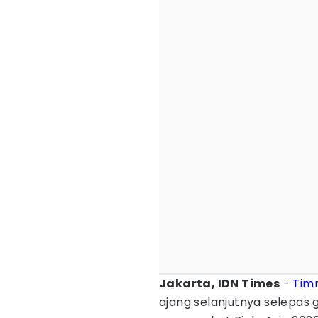
Jakarta, IDN Times
-
Timn
ajang selanjutnya selepas g