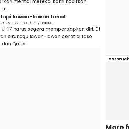
likan mental mereka. Kami hadirkan
wan.
adapi lawan-lawan berat
ia 2026. (IDN Times/Sandy Firdaus)
U-17 harus segera mempersiapkan diri. Di
dah ditunggu lawan-lawan berat di fase
, dan Qatar.
Tonton leb
More 