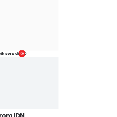
ih seru di
from IDN