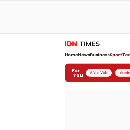
Home
News
Business
Sport
Te
For
# Yuk Vote
Iklanin
You