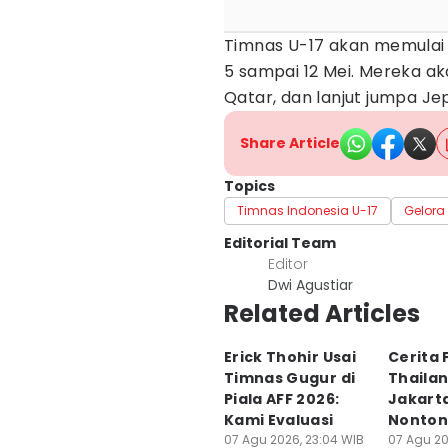
Timnas U-17 akan memulai 
5 sampai 12 Mei. Mereka a
Qatar, dan lanjut jumpa Jep
Share Article
Topics
Timnas Indonesia U-17
Gelora
Editorial Team
Editor
Dwi Agustiar
Related Articles
Erick Thohir Usai
Cerita 
Timnas Gugur di
Thailan
Piala AFF 2026:
Jakart
Kami Evaluasi
Nonton
07 Agu 2026, 23:04 WIB
07 Agu 20