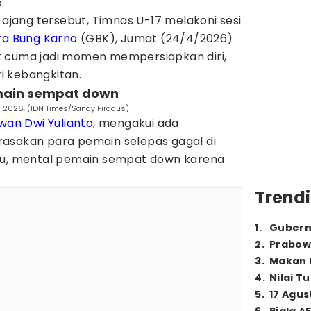
.
ang tersebut, Timnas U-17 melakoni sesi
ra Bung Karno
(GBK), Jumat (24/4/2026)
 tak cuma jadi momen mempersiapkan diri,
i kebangkitan.
emain sempat down
ia 2026. (IDN Times/Sandy Firdaus)
wan Dwi Yulianto
, mengakui ada
asakan para pemain selepas gagal di
aku, mental pemain sempat down karena
Trendi
1
.
Gubern
2
.
Prabow
3
.
Makan B
4
.
Nilai T
5
.
17 Agus