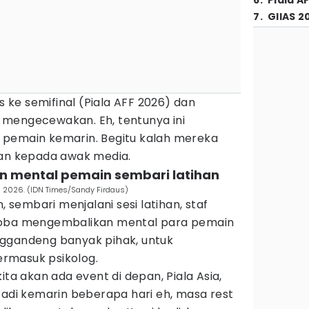
6
.
Piala A
7
.
GIIAS 2
os ke semifinal (Piala AFF 2026) dan
mengecewakan. Eh, tentunya ini
 pemain kemarin. Begitu kalah mereka
wan kepada awak media.
 mental pemain sembari latihan
ia 2026. (IDN Times/Sandy Firdaus)
embari menjalani sesi latihan, staf
coba mengembalikan mental para pemain
nggandeng banyak pihak, untuk
rmasuk psikolog.
ita akan ada event di depan, Piala Asia,
Jadi kemarin beberapa hari eh, masa rest