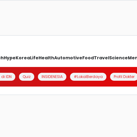
ch
Hype
Korea
Life
Health
Automotive
Food
Travel
Science
Me
 di IDN
Quiz
INSIDENESIA
#LokalBerdaya
Profil Dokter