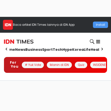
Baca artikel
IDN Times
lainnya di IDN App
Install
Home
News
Business
Sport
Tech
Hype
Korea
Life
Health
Aut
For
# Yuk Vote
Iklanin di IDN
Quiz
INSIDENESIA
You