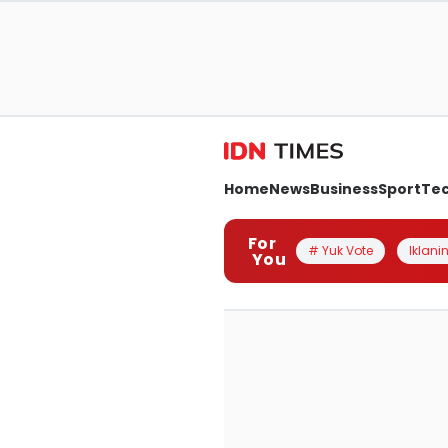
Home
News
Business
Sport
Te
For
# Yuk Vote
Iklanin
You