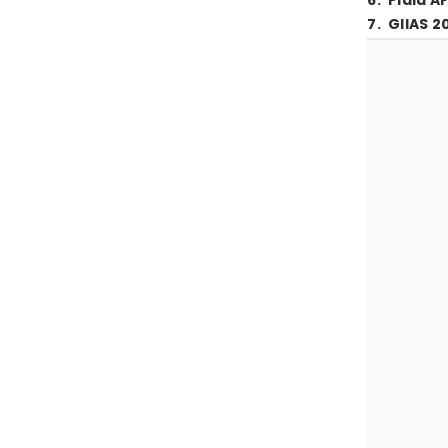
6
.
Piala A
7
.
GIIAS 2