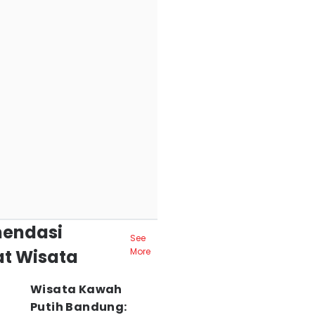
endasi
See
t Wisata
More
Wisata Kawah
Putih Bandung: