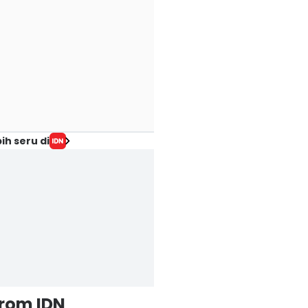
ih seru di
from IDN