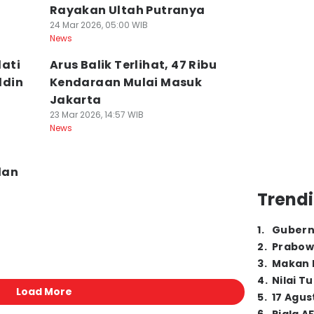
Rayakan Ultah Putranya
24 Mar 2026, 05:00 WIB
News
ati
Arus Balik Terlihat, 47 Ribu
ddin
Kendaraan Mulai Masuk
Jakarta
23 Mar 2026, 14:57 WIB
News
dan
Trendi
1
.
Gubern
2
.
Prabow
3
.
Makan B
4
.
Nilai T
Load More
5
.
17 Agus