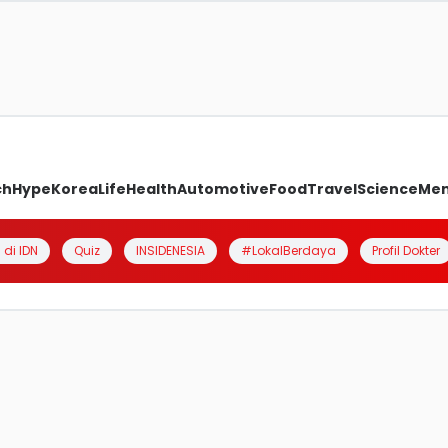
ch
Hype
Korea
Life
Health
Automotive
Food
Travel
Science
Me
 di IDN
Quiz
INSIDENESIA
#LokalBerdaya
Profil Dokter