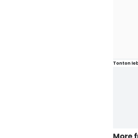
Tonton leb
More 