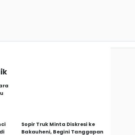
ik
ara
bu
nci
Sopir Truk Minta Diskresi ke
di
Bakauheni, Begini Tanggapan