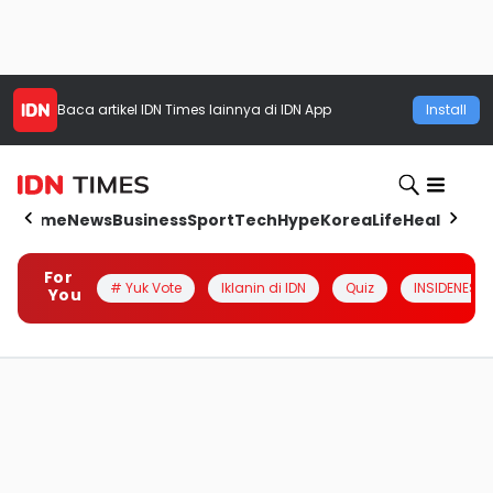
Baca artikel
IDN Times
lainnya di IDN App
Install
Home
News
Business
Sport
Tech
Hype
Korea
Life
Health
Aut
For
# Yuk Vote
Iklanin di IDN
Quiz
INSIDENESIA
You