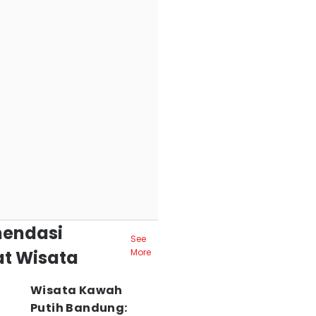
endasi
See
t Wisata
More
Wisata Kawah
Putih Bandung: