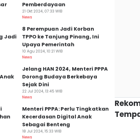
sar
Pemberdayaan
21 Okt 2024, 07:33 WIB
News
8 Perempuan Jadi Korban
g Jadi
TPPO ke Tanjung Pinang, Ini
Upaya Pemerintah
10 Agu 2024, 10:21 WIB
News
A
Jelang HAN 2024, Menteri PPPA
 Anak
Dorong Budaya Berkebaya
Sejak Dini
22 Jul 2024, 13:45 WIB
News
Rekom
i
Menteri PPPA: Perlu Tingkatkan
Tempa
ahan
Kecerdasan Digital Anak
Sebagai Benteng
18 Jul 2024, 15:33 WIB
News