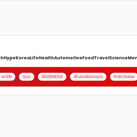
ch
Hype
Korea
Life
Health
Automotive
Food
Travel
Science
Me
 di IDN
Quiz
INSIDENESIA
#LokalBerdaya
Profil Dokter