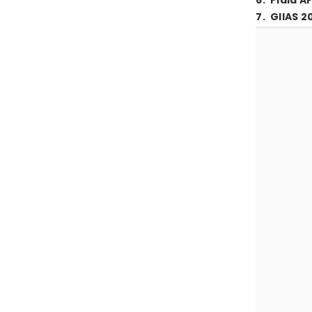
6
.
Piala A
7
.
GIIAS 2