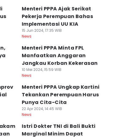
i
Menteri PPPA Ajak Serikat
rus
Pekerja Perempuan Bahas
Implementasi UU KIA
15 Jun 2024, 17:35 WIB
News
n,
Menteri PPPA Minta FPL
ya
Manfaatkan Anggaran
Jangkau Korban Kekerasan
10 Mei 2024, 15:59 WIB
News
mprov
Menteri PPPA Ungkap Kartini
ial
Tekankan Perempuan Harus
Punya Cita-Cita
22 Apr 2024, 14:45 WIB
News
 Makam
Istri Dokter TNI di Bali Bukti
raan
Marginal Minim Dapat