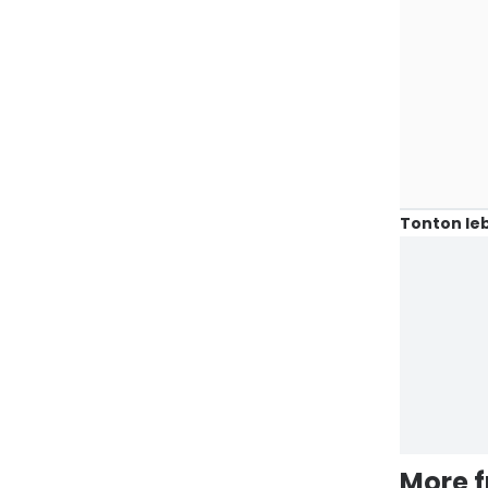
Tonton leb
More 