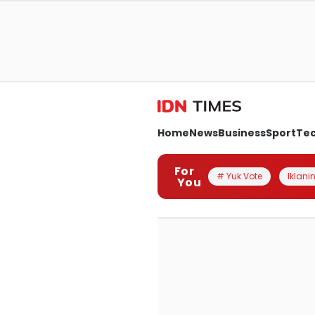
Home
News
Business
Sport
Te
For
# Yuk Vote
Iklanin
You