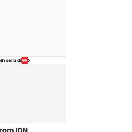
ih seru di
from IDN