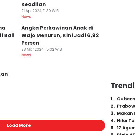
Keadilan
21 Apr 2024, 11:30 WIB
News
na
Angka Perkawinan Anak di
i Bali
Wajo Menurun, Kini Jadi 6,92
Persen
28 Mar 2024, 15:02 WIB
News
kan
Trendi
1
.
Gubern
2
.
Prabow
3
.
Makan B
4
.
Nilai T
Load More
5
.
17 Agus