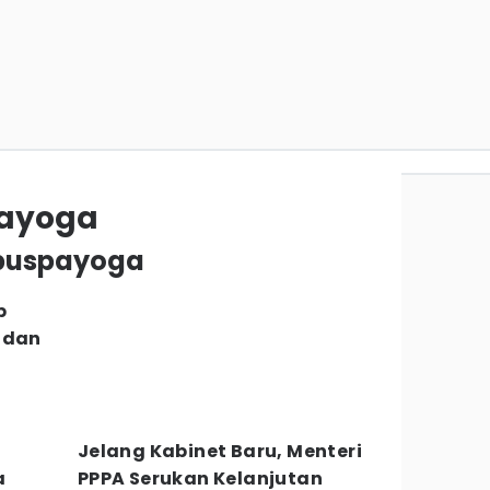
payoga
g puspayoga
p
 dan
Jelang Kabinet Baru, Menteri
a
PPPA Serukan Kelanjutan