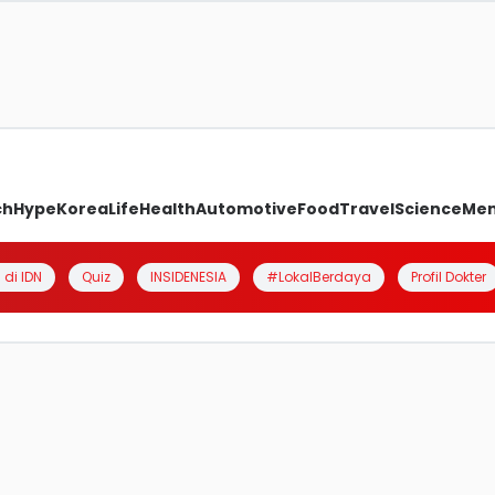
ch
Hype
Korea
Life
Health
Automotive
Food
Travel
Science
Me
 di IDN
Quiz
INSIDENESIA
#LokalBerdaya
Profil Dokter