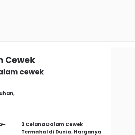
m Cewek
 dalam cewek
uhan,
 G-
3 Celana Dalam Cewek
Termahal di Dunia, Harganya