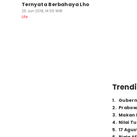
Ternyata Berbahaya Lho
26 Jun 2018, 14:55 WIB
Life
Trendi
1
.
Gubern
2
.
Prabow
3
.
Makan B
4
.
Nilai T
5
.
17 Agus