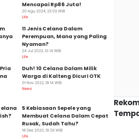
Mencapai Rp86 Juta!
20 Agu 2024, 23:03 WIB
Life
am
11 Jenis Celana Dalam
ganya
Perempuan, Mana yang Paling
Nyaman?
24 Jul 2023, 10:14 WIB
Life
Pria
Duh! 10 Celana Dalam Milik
ana
Warga di Kalteng Dicuri OTK
01 Nov 2022, 18:14 WIB
News
Rekom
Celana
5 Kebiasaan Sepele yang
Tempa
tish?
Membuat Celana Dalam Cepat
Rusak, Sudah Tahu?
18 Des 2020, 19:29 WIB
Life