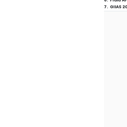
6
.
Piala A
7
.
GIIAS 2