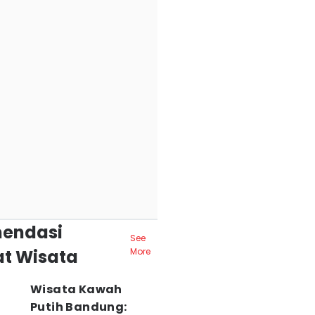
endasi
See
t Wisata
More
Wisata Kawah
Putih Bandung: