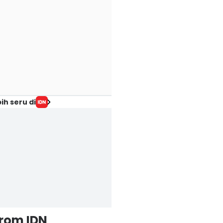
ih seru di
from IDN