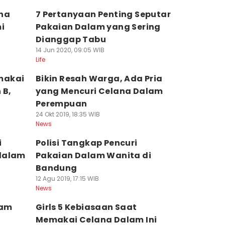
ana
7 Pertanyaan Penting Seputar
i
Pakaian Dalam yang Sering
Dianggap Tabu
14 Jun 2020, 09:05 WIB
Life
makai
Bikin Resah Warga, Ada Pria
 B,
yang Mencuri Celana Dalam
Perempuan
24 Okt 2019, 18:35 WIB
News
i
Polisi Tangkap Pencuri
dalam
Pakaian Dalam Wanita di
Bandung
12 Agu 2019, 17:15 WIB
News
lam
Girls 5 Kebiasaan Saat
Memakai Celana Dalam Ini