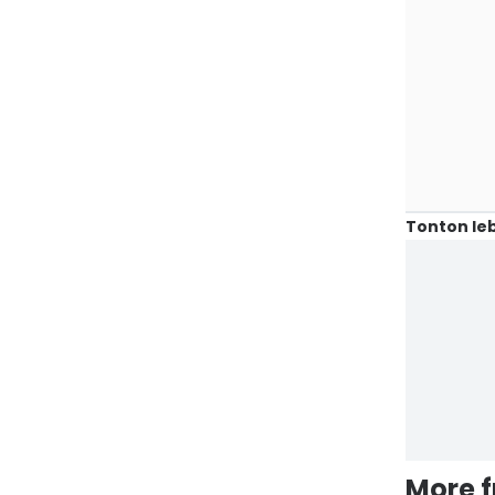
Tonton leb
More 