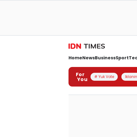
Home
News
Business
Sport
Te
For
# Yuk Vote
Iklanin
You